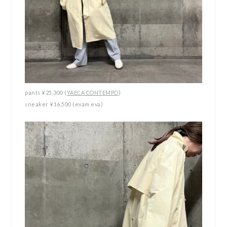
pants ¥25,300 (
YAECA CONTEMPO
)
sneaker ¥16,500 (evam eva)