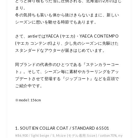
どっと降り積もった雪に圧倒される、北海道の2月のはじ
まり。
冬の気持ちも装いも体から抜けきらないままに、新しい
シーズンに想いを馳せる時節でもあります。
さて、antieではYAECA (ヤエカ)・YAECA CONTEMPO
(ヤエカ コンテンポ)より、少し先のシーズンに先駆けた
スタンダードなアウターが届きはじめています。
同ブランドの代表作のひとつである『ステンカラーコー
ト』。そして、シーズン毎に素材やカラーリングをアッ
プデートさせて登場する『ジップコート』などを店頭で
ご紹介中です。
※model: 156cm
1. SOUTIEN COLLAR COAT / STANDARD 65501
¥86,900 / light beige / S, Msize (モデル着用:Ssize) / cotton70%, ny