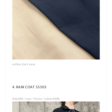
yellow, dark navy
4. RAIN COAT 55503
¥66,000 / navy / Msize / cotton100%