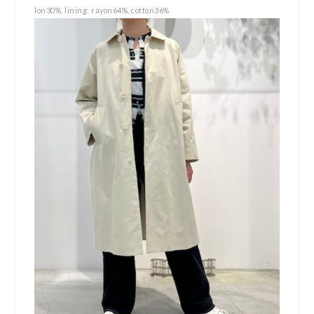
lon30%, lining: rayon64%, cotton36%