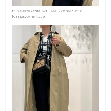
knit cardigan ¥52,800 (ANTIPAST) ※2月以降入荷予定
bag ¥126,500 (EB.A.GOS)