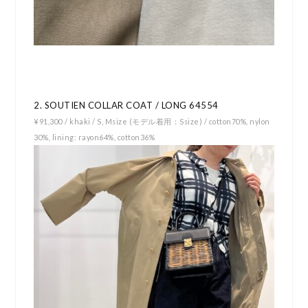
2. SOUTIEN COLLAR COAT / LONG 64554
¥91,300 / khaki / S, Msize (モデル着用：Ssize) /
cotton70%, nylon
30%, lining: rayon64%, cotton36%