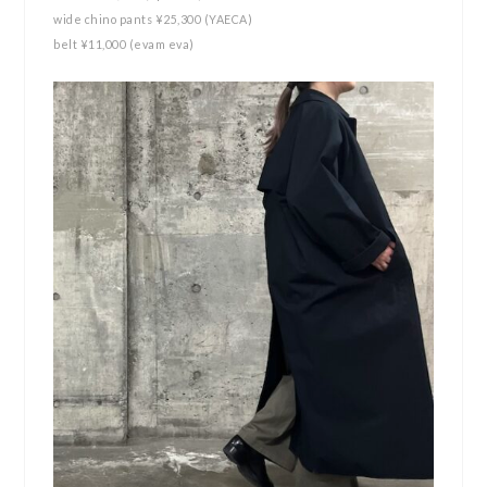
wide chino pants ¥25,300 (YAECA)
belt ¥11,000 (evam eva)