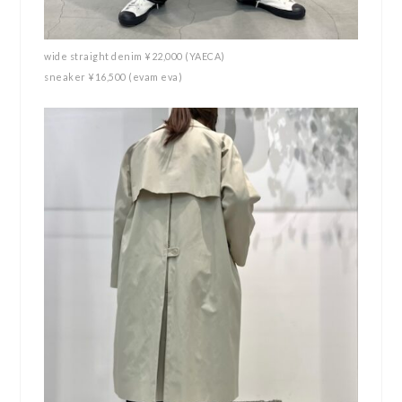
wide straight denim ¥22,000 (YAECA)
sneaker ¥16,500 (evam eva)