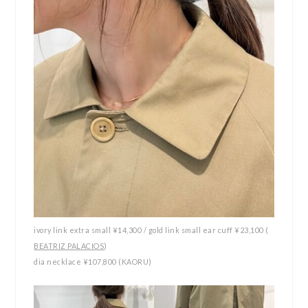
ivory link extra small ¥14,300 / gold link small ear cuff ¥23,100 (
BEATRIZ PALACIOS
)
dia necklace ¥107,800 (KAORU)