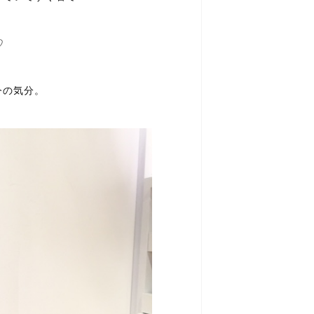
♡
今の気分。