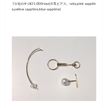
フ)/右の4つ¥21,000+tax(片耳ピアス。ruby,pink sapphir
e,yellow sapphire,blue sapphire)