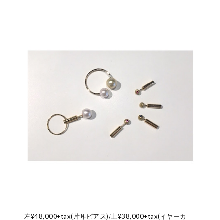
左¥48,000+tax(片耳ピアス)/上¥38,000+tax(イヤーカ