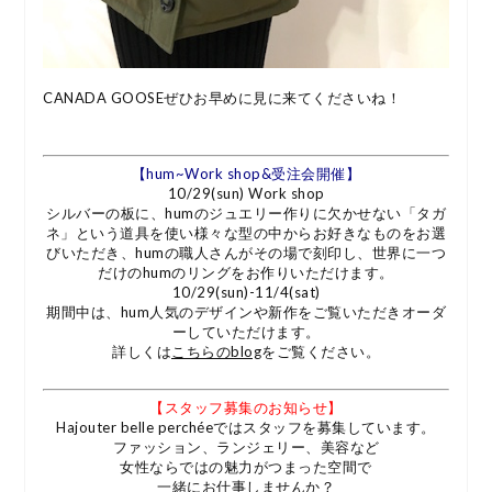
CANADA GOOSEぜひお早めに見に来てくださいね！
【hum~Work shop&受注会開催】
10/29(sun) Work shop
シルバーの板に、humのジュエリー作りに欠かせない「タガ
ネ」という道具を使い様々な型の中からお好きなものをお選
びいただき、humの職人さんがその場で刻印し、世界に一つ
だけのhumのリングをお作りいただけます。
10/29(sun)-11/4(sat)
期間中は、hum人気のデザインや新作をご覧いただきオーダ
ーしていただけます。
詳しくは
こちらのblog
をご覧ください。
【スタッフ募集のお知らせ】
Hajouter belle perchéeではスタッフを募集しています。
ファッション、ランジェリー、美容など
女性ならではの魅力がつまった空間で
一緒にお仕事しませんか？