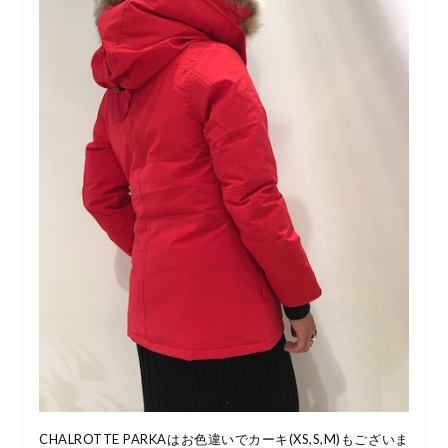
CHALROTTE PARKAはお色違いでカーキ(XS,S,M)もございま