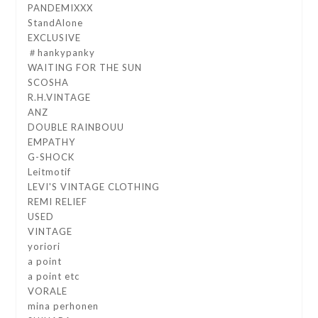
PANDEMIXXX
StandAlone
EXCLUSIVE
＃hankypanky
WAITING FOR THE SUN
SCOSHA
R.H.VINTAGE
ANZ
DOUBLE RAINBOUU
EMPATHY
G-SHOCK
Leitmotif
LEVI'S VINTAGE CLOTHING
REMI RELIEF
USED
VINTAGE
yoriori
a point
a point etc
VORALE
mina perhonen