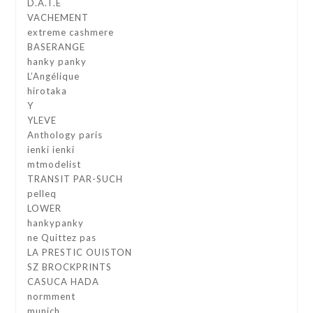
D.A.T.E
VACHEMENT
extreme cashmere
BASERANGE
hanky panky
L’Angélique
hirotaka
Y
YLEVE
Anthology paris
ienki ienki
mtmodelist
TRANSIT PAR-SUCH
pelleq
LOWER
hankypanky
ne Quittez pas
LA PRESTIC OUISTON
SZ BROCKPRINTS
CASUCA HADA
normment
munich