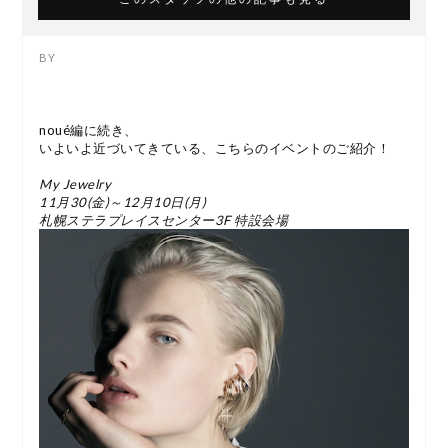
noué編に続き、
いよいよ近づいてきている、こちらのイベントのご紹介！
My Jewelry
11
月
30(
金
)
～
12
月
10
日
(
月
)
札幌ステラプレイスセンター
3F
特設会場