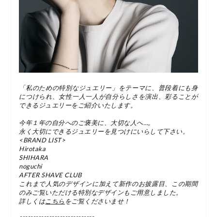
「私のための特別なジュエリー」をテーマに、普段着にも身
につけられ、女性一人一人が自分らしさを演出、彩ることが
できるジュエリーをご紹介いたします。
今年１年の自分へのご褒美に、大切な人へ…。
永く大切にできるジュエリーを見つけにいらして下さい。
<BRAND LIST>
Hirotaka
SHIHARA
noguchi
AFTER SHAVE CLUB
これまで人気のデザインに加えて新作のお披露目、この期間
のみご覧いただける特別なデザインもご用意しました。
詳しくは
こちら
をご覧くださいませ！