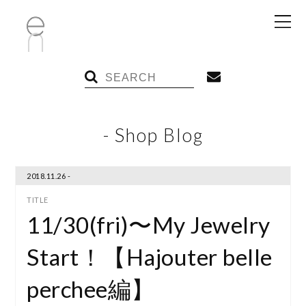
- Shop Blog
2018.11.26 -
11/30(fri)〜My Jewelry
Start！【Hajouter belle
perchee編】