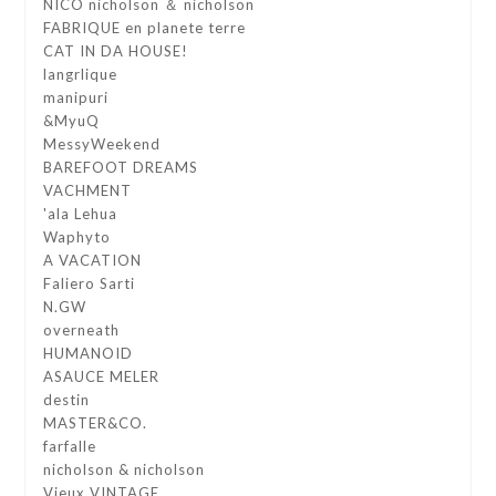
NICO nicholson ＆ nicholson
FABRIQUE en planete terre
CAT IN DA HOUSE!
langrlique
manipuri
&MyuQ
MessyWeekend
BAREFOOT DREAMS
VACHMENT
'ala Lehua
Waphyto
A VACATION
Faliero Sarti
N.GW
overneath
HUMANOID
ASAUCE MELER
destin
MASTER&CO.
farfalle
nicholson & nicholson
Vieux VINTAGE