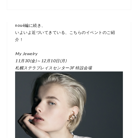
noué編に続き、
いよいよ近づいてきている、こちらのイベントのご紹
介！
My Jewelry
11
月
30(
金
)
～
12
月
10
日
(
月
)
札幌ステラプレイスセンター
3F
特設会場