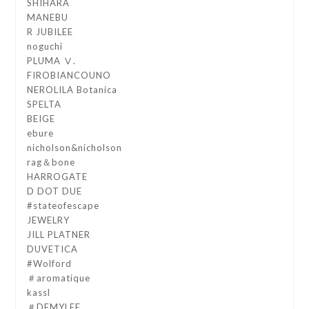
SHIHARA
MANEBU
R JUBILEE
noguchi
PLUMA Ⅴ.
FIROBIANCOUNO
NEROLILA Botanica
SPELTA
BEIGE
ebure
nicholson&nicholson
rag＆bone
HARROGATE
D DOT DUE
#stateofescape
JEWELRY
JILL PLATNER
DUVETICA
#Wolford
＃aromatique
kassl
＃DEMYLEE