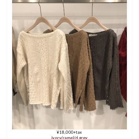
¥18,000+tax
ivory/camel/d.grey