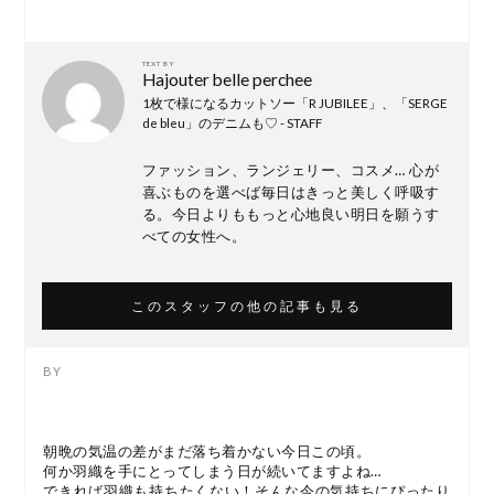
TEXT BY
Hajouter belle perchee
1枚で様になるカットソー「R JUBILEE」、「SERGE
de bleu」のデニムも♡ - STAFF
ファッション、ランジェリー、コスメ… 心が
喜ぶものを選べば毎日はきっと美しく呼吸す
る。今日よりももっと心地良い明日を願うす
べての女性へ。
このスタッフの他の記事も見る
朝晩の気温の差がまだ落ち着かない今日この頃。
何か羽織を手にとってしまう日が続いてますよね…
できれば羽織も持ちたくない！そんな今の気持ちにぴったり