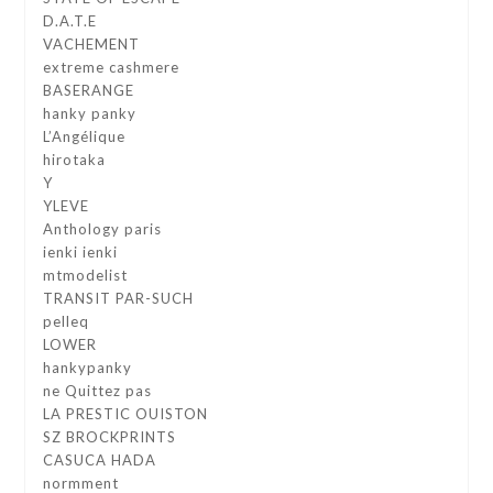
D.A.T.E
VACHEMENT
extreme cashmere
BASERANGE
hanky panky
L’Angélique
hirotaka
Y
YLEVE
Anthology paris
ienki ienki
mtmodelist
TRANSIT PAR-SUCH
pelleq
LOWER
hankypanky
ne Quittez pas
LA PRESTIC OUISTON
SZ BROCKPRINTS
CASUCA HADA
normment