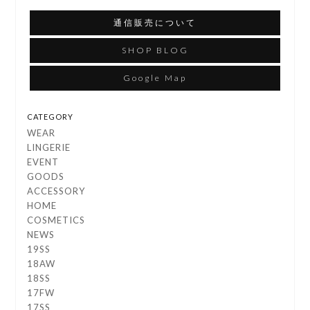
通信販売について
SHOP BLOG
Google Map
CATEGORY
WEAR
LINGERIE
EVENT
GOODS
ACCESSORY
HOME
COSMETICS
NEWS
19SS
18AW
18SS
17FW
17SS