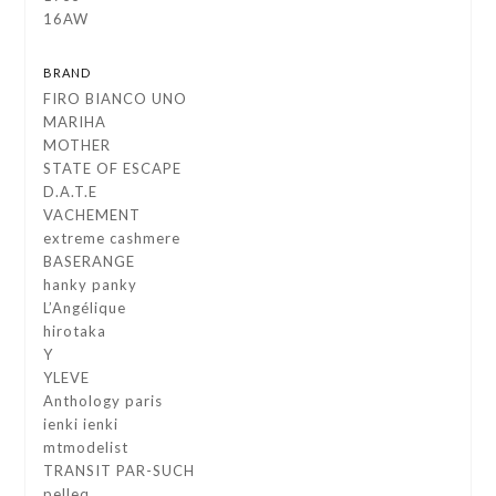
16AW
BRAND
FIRO BIANCO UNO
MARIHA
MOTHER
STATE OF ESCAPE
D.A.T.E
VACHEMENT
extreme cashmere
BASERANGE
hanky panky
L’Angélique
hirotaka
Y
YLEVE
Anthology paris
ienki ienki
mtmodelist
TRANSIT PAR-SUCH
pelleq