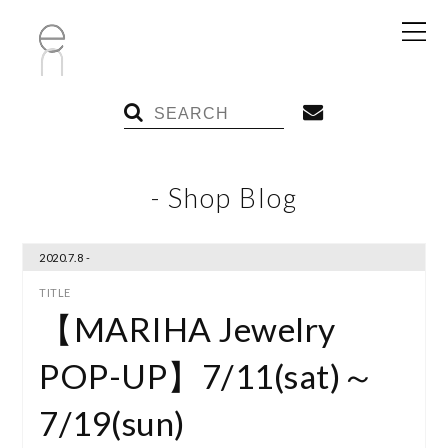
- Shop Blog
2020.7.8 -
【MARIHA Jewelry
POP-UP】7/11(sat)～
7/19(sun)