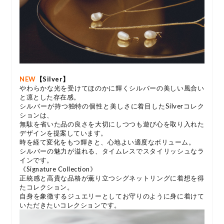
NEW
【Silver】
やわらかな光を受けてほのかに輝くシルバーの
美しい風合い
と凛とした存在感。
シルバーが持つ独特の個性と美しさに着目したSilverコレク
ションは、
無駄を省いた品の良さを大切にしつつも
遊び心を取り入れた
デザインを提案しています。
時を経て変化をもつ輝きと、心地よい適度なボリューム。
シルバーの魅力が溢れる、タイムレスでスタイリッシュなラ
インです。
《Signature Collection》
正統感と高貴な品格が薫り立つ
シグネットリングに着想を得
たコレクション。
自身を象徴するジュエリーとして
お守りのように身に着けて
いただきたいコレクションです。