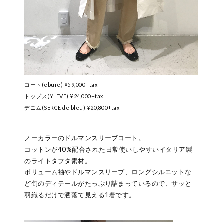
コート(ebure) ¥59,000+tax
トップス(YLEVE) ¥24,000+tax
デニム(SERGE de bleu) ¥20,800+tax
ノーカラーのドルマンスリーブコート。
コットンが40%配合された日常使いしやすいイタリア製
のライトタフタ素材。
ボリューム袖やドルマンスリーブ、ロングシルエットな
ど旬のディテールがたっぷり詰まっているので、サッと
羽織るだけで洒落て見える1着です。