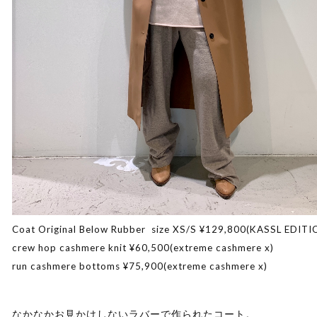
Coat Original Below Rubber size XS/S ¥129,800(KASSL EDIT
crew hop cashmere knit ¥60,500(extreme cashmere x)
run cashmere bottoms ¥75,900(extreme cashmere x)
なかなかお見かけしないラバーで作られたコート。