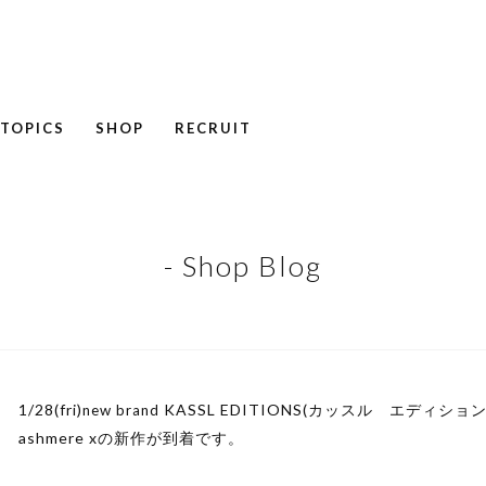
TOPICS
SHOP
RECRUIT
NEWS
COLUMN
RECRUIT
- Shop Blog
1/28(fri)
KASSL EDITIONS(カッスル エディショ
new brand
ashmere xの新作が到着です。