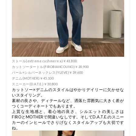
ストール(extreme cashmere x)￥41,800
カットソータートル(FIROBIANCOUNO)￥20,900
パール×シルバーネックレス(YLEVE)￥39,600
デニム(MOTHER)￥45,100
スニーカー(D.A.T.E.)￥30,800
カットソー×デニムのスタイルはやかりデイリーに欠かせな
いスタイリング。
素材の良さや、ディテールなど、洒落た雰囲気に大きく差が
つくコーディネートでもあります。
上質な生地感と、着心地の良さ、シルエットの美しさは
FIROとMOTHERで間違いなしです。そしてD.A.T.E.のスニー
カーのインヒールでさりげなくスタイルアップも大切です
ね。