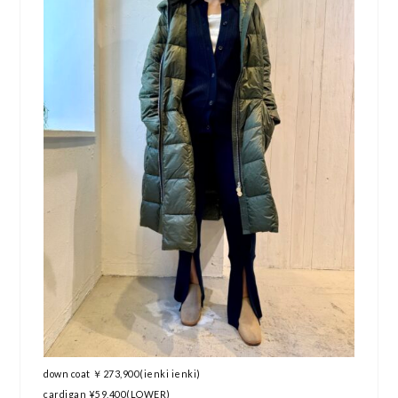
down coat ￥273,900(ienki ienki)
cardigan ¥59,400(LOWER)