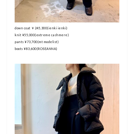
down coat ￥245,300(ienki ienki)
knit ¥55,000(extreme cashmere)
pants ¥73,700(mt modelist)
boots
¥83,600(ROSEANNA)