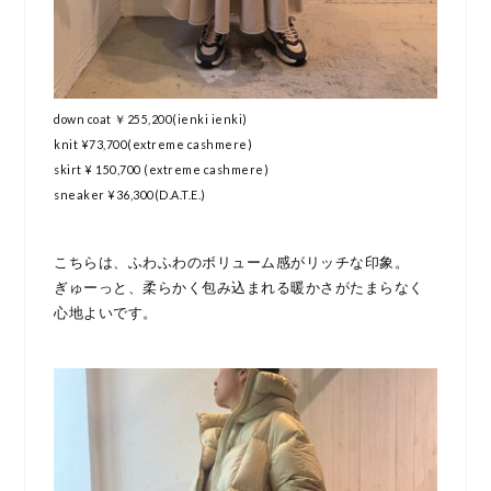
down coat ￥255,200(ienki ienki)
knit ¥73,700(extreme cashmere)
skirt ¥ 150,700 (extreme cashmere)
sneaker
¥36,300(D.A.T.E.)
こちらは、ふわふわのボリューム感がリッチな印象。
ぎゅーっと、柔らかく包み込まれる暖かさがたまらなく
心地よいです。