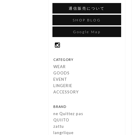
通信販売について
SHOP BLOG
Google Map
CATEGORY
WEAR
GOODS
EVENT
LINGERIE
ACCESSORY
BRAND
ne Quittez pas
QUIITO
zattu
langrlique