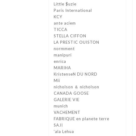
Little $uzie
Paris International
KCY
ante aciem
TICCA
STELLA CIFFON
LA PRESTIC OUISTON
normment
manipuri
enrica
MARIHA
KristenseN DU NORD
Mii
nicholson ＆ nicholson
CANADA GOOSE
GALERIE VIE
munich
VACHEMENT
FABRIQUE en planete terre
SAJI
'ala Lehua