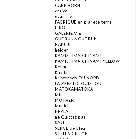
CAPE HORN
enrica
evam eva
FABRIQUÉ en planète terre
FIRO
GALERIE VIE
GUDRUN＆GUDRUN
HAKUJI
helder
KAMISHIMA CHINAMI
KAMISHIMA CHINAMI YELLOW
Kelen
Kha;ki
KristenseN DU NORD
LA PRESTIC OUISTON
MATOKAMATOKA
Mii
MOTHER
Munich
NEPLA
ne Quittez pas
SAJI
SERGE de bleu
STELLA CIFFON