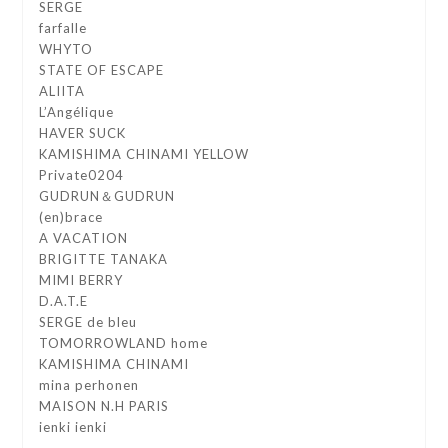
SERGE
farfalle
WHYTO
STATE OF ESCAPE
ALIITA
L’Angélique
HAVER SUCK
KAMISHIMA CHINAMI YELLOW
Private0204
GUDRUN＆GUDRUN
(en)brace
A VACATION
BRIGITTE TANAKA
MIMI BERRY
D.A.T.E
SERGE de bleu
TOMORROWLAND home
KAMISHIMA CHINAMI
mina perhonen
MAISON N.H PARIS
ienki ienki