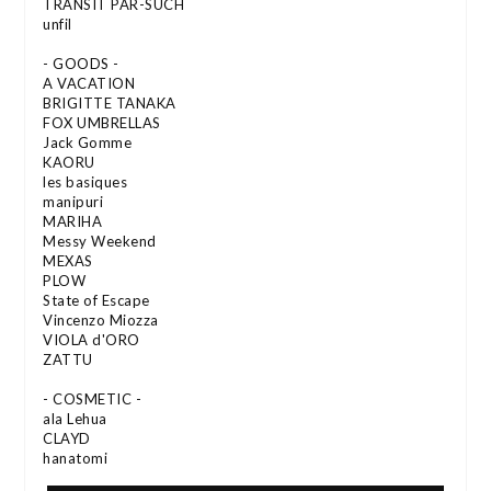
TRANSIT PAR-SUCH
unfil
- GOODS -
A VACATION
BRIGITTE TANAKA
FOX UMBRELLAS
Jack Gomme
KAORU
les basiques
manipuri
MARIHA
Messy Weekend
MEXAS
PLOW
State of Escape
Vincenzo Miozza
VIOLA d'ORO
ZATTU
- COSMETIC -
ala Lehua
CLAYD
hanatomi