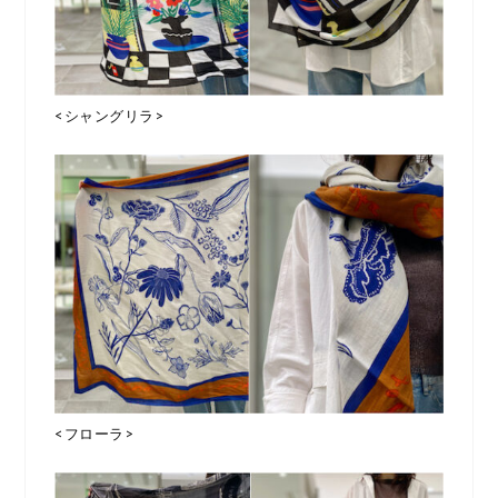
<シャングリラ>
<フローラ>