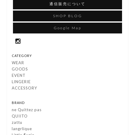
通信販売について
SHOP BLOG
Google Map
CATEGORY
WEAR
GOODS
EVENT
LINGERIE
ACCESSORY
BRAND
ne Quittez pas
QUIITO
zattu
langrlique
Little $uzie