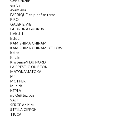
CAPE HORN
enrica
evam eva
FABRIQUÉ en planète terre
FIRO
GALERIE VIE
GUDRUN＆GUDRUN
HAKUJI
helder
KAMISHIMA CHINAMI
KAMISHIMA CHINAMI YELLOW
Kelen
Kha;ki
KristenseN DU NORD
LA PRESTIC OUISTON
MATOKAMATOKA
Mii
MOTHER
Munich
NEPLA
ne Quittez pas
SAJI
SERGE de bleu
STELLA CIFFON
TICCA