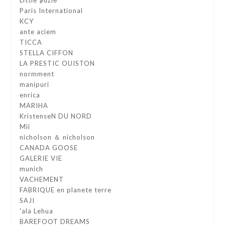
Paris International
KCY
ante aciem
TICCA
STELLA CIFFON
LA PRESTIC OUISTON
normment
manipuri
enrica
MARIHA
KristenseN DU NORD
Mii
nicholson ＆ nicholson
CANADA GOOSE
GALERIE VIE
munich
VACHEMENT
FABRIQUE en planete terre
SAJI
'ala Lehua
BAREFOOT DREAMS