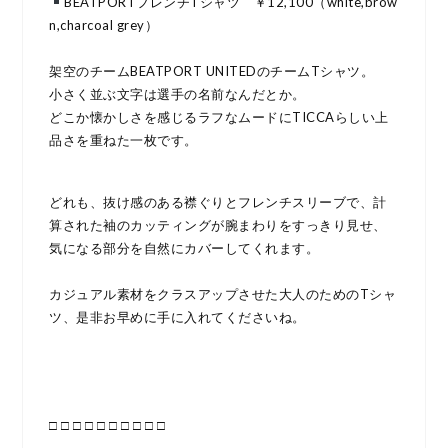
BEATPORTフレンチTシャツ ￥12,100（white,brow
n,charcoal grey）
架空のチームBEATPORT UNITEDのチームTシャツ。
小さく並ぶ文字は選手の名前なんだとか。
どこか懐かしさを感じるラフなムードにTICCAらしい上
品さを重ねた一枚です。
どれも、抜け感のある襟ぐりとフレンチスリーブで、計
算された袖のカッティングが腕まわりをすっきり見せ、
気になる部分を自然にカバーしてくれます。
カジュアル素材をクラスアップさせた大人のためのTシャ
ツ、是非お早めに手に入れてくださいね。
□ □ □ □ □ □ □ □ □ □