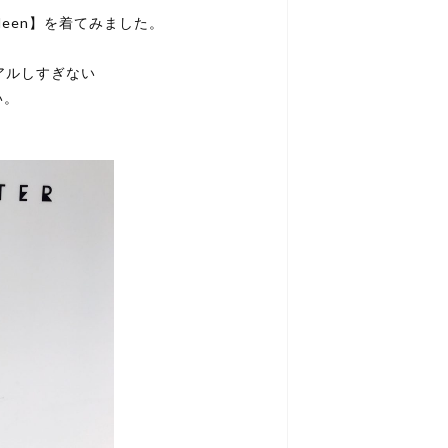
leen】を着てみました。
ュアルしすぎない
い。