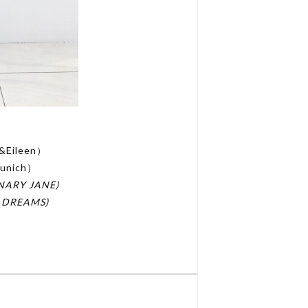
Eileen）
nich）
ARY JANE)
 DREAMS)