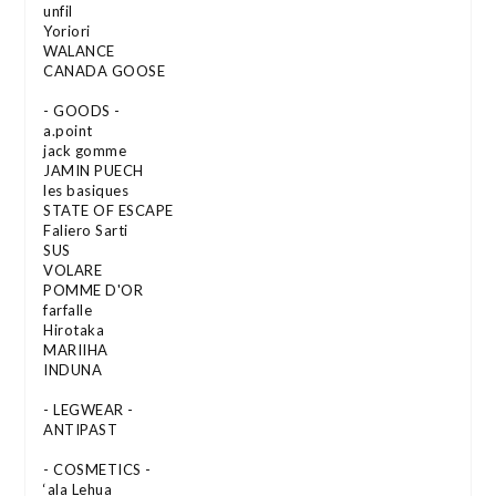
unfil
Yoriori
WALANCE
CANADA GOOSE
- GOODS -
a.point
jack gomme
JAMIN PUECH
les basiques
STATE OF ESCAPE
Faliero Sarti
SUS
VOLARE
POMME D'OR
farfalle
Hirotaka
MARIIHA
INDUNA
- LEGWEAR -
ANTIPAST
- COSMETICS -
‘ala Lehua