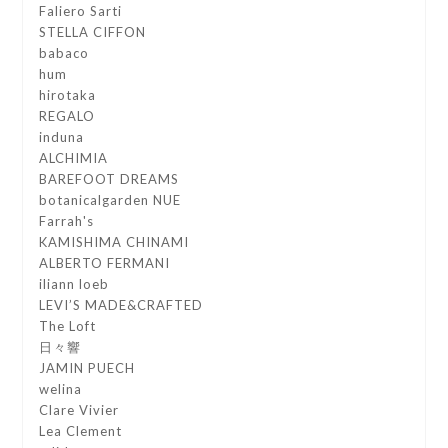
Faliero Sarti
STELLA CIFFON
babaco
hum
hirotaka
REGALO
induna
ALCHIMIA
BAREFOOT DREAMS
botanicalgarden NUE
Farrah's
KAMISHIMA CHINAMI
ALBERTO FERMANI
iliann loeb
LEVI’S MADE&CRAFTED
The Loft
日々響
JAMIN PUECH
welina
Clare Vivier
Lea Clement