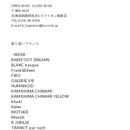
OPEN 10:00 - CLOSE 20:00
〒088-0621
北海道釧路町桂木1-1-7 イオン釧路店
TEL 0154-39-4554
E-mail k_hajouter@burnish.jp
取り扱いブランド
- WEAR -
BAREFOOT DREAMS
BLANC basque
Frank&Eileen
FIRO
GALERIE VIE
HUMANOID
KAMISHIMA CHINAMI
KAMISHIMA CHINAMI YELLOW
kha:ki
Kelen
MOTHER
Munich
R JUBILEE
TRANSIT par-such