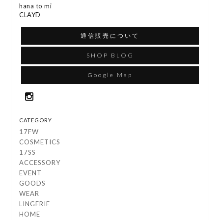
hana to mi
CLAYD
通信販売について
SHOP BLOG
Google Map
CATEGORY
17FW
COSMETICS
17SS
ACCESSORY
EVENT
GOODS
WEAR
LINGERIE
HOME