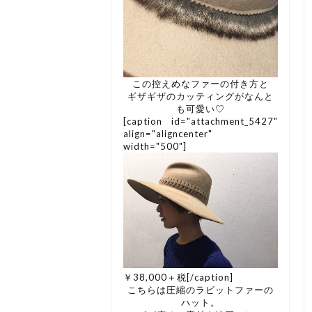
この控えめなファーの付き方と
ギザギザのカッティングがなんと
も可愛い♡
[caption id="attachment_5427"
align="aligncenter"
width="500"]
￥38,000＋税[/caption]
こちらは圧縮のラビットファーの
ハット。