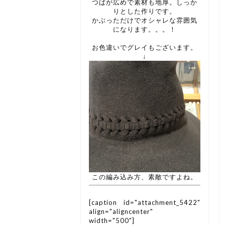
つばが広めで素材も地厚。しっか
りとした作りです。
かぶっただけでオシャレな雰囲気
になります。。。！
お色違いでグレイもございます。
↓
この編み込み方、素敵ですよね。
[caption id="attachment_5422"
align="aligncenter"
width="500"]