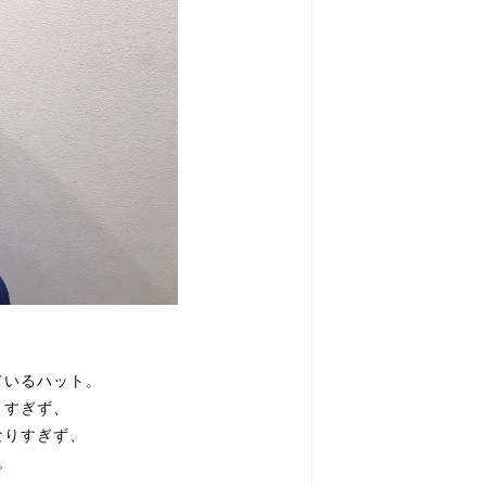
ているハット。
トすぎず、
なりすぎず、
。