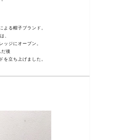
による帽子ブランド。
ラは、
レッジにオープン。
んだ後
ドを立ち上げました。