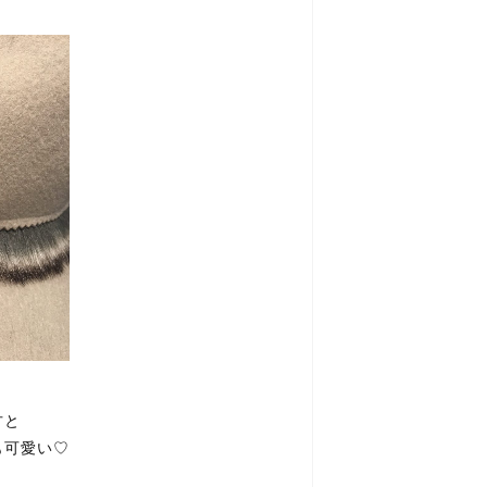
方と
も可愛い♡