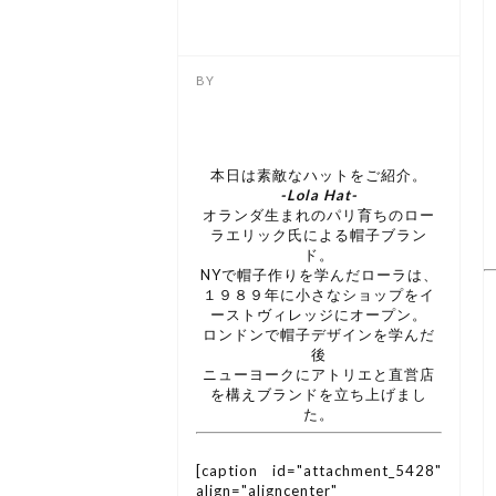
本日は素敵なハットをご紹介。
-Lola Hat-
オランダ生まれのパリ育ちのロー
ラエリック氏による帽子ブラン
ド。
NYで帽子作りを学んだローラは、
１９８９年に小さなショップをイ
ーストヴィレッジにオープン。
ロンドンで帽子デザインを学んだ
後
ニューヨークにアトリエと直営店
を構えブランドを立ち上げまし
た。
[caption id="attachment_5428"
align="aligncenter"