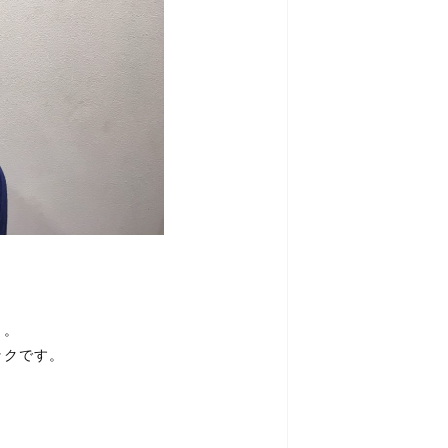
ト。
ックです。
。