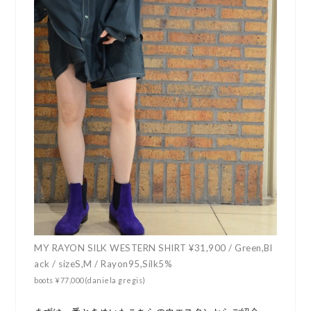
MY RAYON SILK WESTERN SHIRT ¥31,900 / Green,Bl
ack / sizeS,M / Rayon95,Silk5%
boots ¥77,000(daniela gregis)