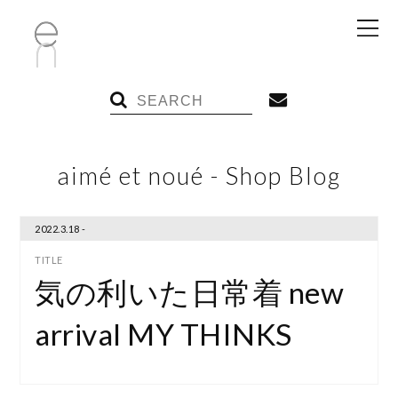
aimé et noué - Shop Blog
2022.3.18 -
気の利いた日常着 new
arrival MY THINKS