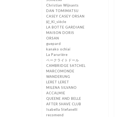
Christian Wijnants
DAN TOMIMATSU
CASEY CASEY ORSAN
紀_Ki_siècle
LA BOTTE GARDIANE
MAISON DORIS
ORSAN
guepard
kanako ochiai
La Parurière
ベークライトドール
CAMBRIDGE SATCHEL
MARCOMONDE
WANDERUNG
LERET LERET
MILENA SILVANO
ACCALMIE
QUEENE AND BELLE
AFTER SHAVE CLUB
Isabella Stefanelli
recomend