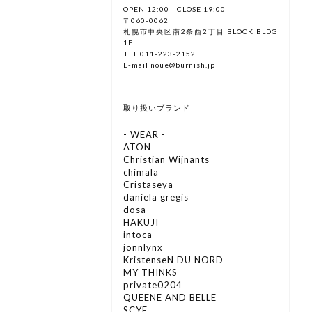
OPEN 12:00 - CLOSE 19:00
〒060-0062
札幌市中央区南2条西2丁目 BLOCK BLDG
1F
TEL 011-223-2152
E-mail noue@burnish.jp
取り扱いブランド
- WEAR -
ATON
Christian Wijnants
chimala
Cristaseya
daniela gregis
dosa
HAKUJI
intoca
jonnlynx
KristenseN DU NORD
MY THINKS
private0204
QUEENE AND BELLE
SCYE