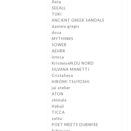
Aeta
SEEALL
TUKI
ANCIENT GREEK SANDALS
daniela gregis
dosa
MYTHINKS
SOWER
AEHRR
intoca
KristenseN DU NORD
SILVANA MANETTI
CristaSeya
HIROMI TSUYOSHI
jai atelier
ATON
chimala
Hakuji
TICCA
zattu
POET MEETS DUBWISE
Schiesser