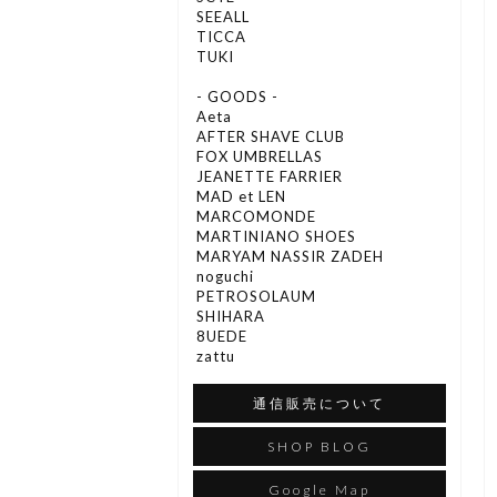
SEEALL
TICCA
TUKI
- GOODS -
Aeta
AFTER SHAVE CLUB
FOX UMBRELLAS
JEANETTE FARRIER
MAD et LEN
MARCOMONDE
MARTINIANO SHOES
MARYAM NASSIR ZADEH
noguchi
PETROSOLAUM
SHIHARA
8UEDE
zattu
通信販売について
SHOP BLOG
Google Map