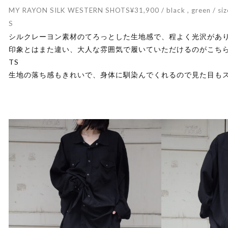
MY RAYON SILK WESTERN SHOTS¥31,900 / black , green / si
S
シルクレーヨン素材のてろっとした生地感で、程よく光沢があ
印象とはまた違い、大人な雰囲気で履いていただけるのがこちらのMY R
TS
生地の落ち感もきれいで、身体に馴染んでくれるので見た目も