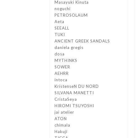
Masayuki Kinuta
noguchi
PETROSOLAUM
Aeta
SEEALL
TUKI
ANCIENT GREEK SANDALS
daniela gregis
dosa
MYTHINKS
SOWER
AEHRR
intoca
KristenseN DU NORD
SILVANA MANETTI
CristaSeya
HIROMI TSUYOSHI
jai atelier
ATON
chimala
Hakuji