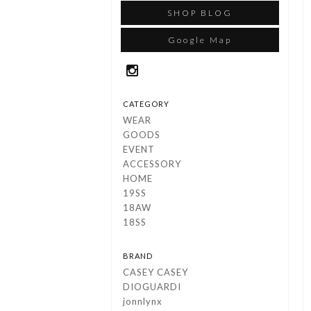
SHOP BLOG
Google Map
CATEGORY
WEAR
GOODS
EVENT
ACCESSORY
HOME
19SS
18AW
18SS
BRAND
CASEY CASEY
DIOGUARDI
jonnlynx