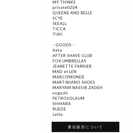
MY THINKS
private0204
QUEENE AND BELLE
SCYE
SEEALL
TICCA
TUKI
- GOODS -
Aeta
AFTER SHAVE CLUB
FOX UMBRELLAS
JEANETTE FARRIER
MAD et LEN
MARCOMONDE
MARTINIANO SHOES
MARYAM NASSIR ZADEH
noguchi
PETROSOLAUM
SHIHARA
8UEDE
zattu
通信販売について