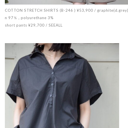
COTTON STRETCH SHIRTS (B-246 ) ¥53,900 / graphite(d.grey) , 
n 97％ , polyurethane 3%
short pants ¥29,700 / SEEALL