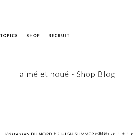
TOPICS
SHOP
RECRUIT
NEWS
COLUMN
RECRUIT
aimé et noué - Shop Blog
KristenseN DU NORDよりHIGH SUMMERが到着いたしまし