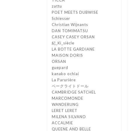
TICCA
zattu
POET MEETS DUBWISE
Schiesser
Christian Wijnants
DAN TOMIMATSU
CASEY CASEY ORSAN
紀_Ki_siècle
LA BOTTE GARDIANE
MAISON DORIS
ORSAN
guepard
kanako ochiai
La Parurière
ベークライトドール
CAMBRIDGE SATCHEL
MARCOMONDE
WANDERUNG
LERET LERET
MILENA SILVANO
ACCALMIE
QUEENE AND BELLE