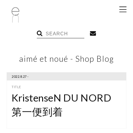
aimé et noué - Shop Blog
2022.8.27 -
KristenseN DU NORD
第一便到着