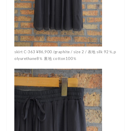
skirt C-363 ¥86,900 /graphite / size 2 / 表地 silk 92％,p
olyurethane8％ 裏地 cotton100％