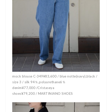
mock blouse C-349¥83,600 / blue notte(navy),black /
size 3 / silk 94％,polyurethane6％
denim¥77,000 /Cristaseya
shoes¥79,200 / MARTINIANO SHOES