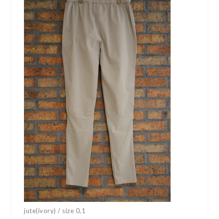
jute(ivory) / size 0,1