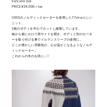
SIZE:one size
PRICE:¥24,000＋tax
USEDのノルディックセーターを使用した77circaらしい
ニット。
2枚のボディを中心でカットし縫製しています。
袖から裾にかけて両サイドを開き、ボディと別のセータ
ーを取り付ける事でドルマンスリーブの使用に。
どこか懐かしい雰囲気の、心が温かくなるようなノルデ
ィックセーター。
これからの冬のお供に…♡