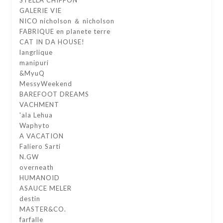
GALERIE VIE
NICO nicholson ＆ nicholson
FABRIQUE en planete terre
CAT IN DA HOUSE!
langrlique
manipuri
&MyuQ
MessyWeekend
BAREFOOT DREAMS
VACHMENT
'ala Lehua
Waphyto
A VACATION
Faliero Sarti
N.GW
overneath
HUMANOID
ASAUCE MELER
destin
MASTER&CO.
farfalle