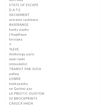
STATE OF ESCAPE
D.A.T.E
VACHEMENT
extreme cashmere
BASERANGE
hanky panky
L’Angélique
hirotaka
Y
YLEVE
Anthology paris
ienki ienki
mtmodelist
TRANSIT PAR-SUCH
pelleq
LOWER
hankypanky
ne Quittez pas
LA PRESTIC OUISTON
SZ BROCKPRINTS
CASUCA HADA