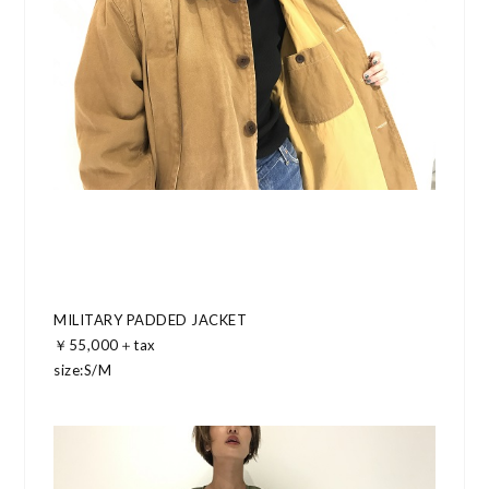
MILITARY PADDED JACKET
￥55,000＋tax
size:S/M