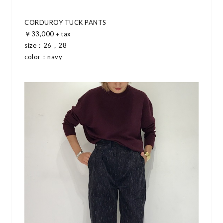
CORDUROY TUCK PANTS
￥33,000＋tax
size：26，28
color：navy