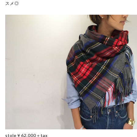
スメ◎
stole￥62,000＋tax