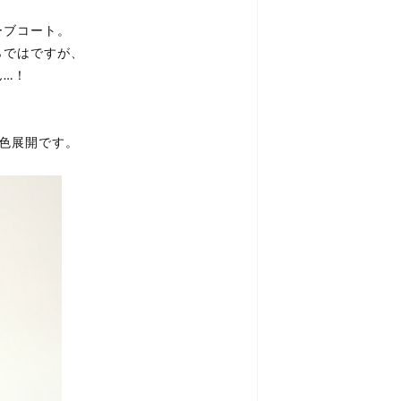
ーブコート。
らではですが、
ん…！
色展開です。