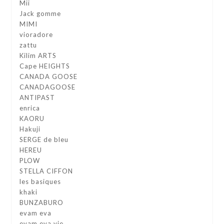
Mii
Jack gomme
MIMI
vioradore
zattu
Kilim ARTS
Cape HEIGHTS
CANADA GOOSE
CANADAGOOSE
ANTIPAST
enrica
KAORU
Hakuji
SERGE de bleu
HEREU
PLOW
STELLA CIFFON
les basiques
khaki
BUNZABURO
evam eva
evam eva vie