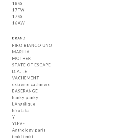
18SS
17FW
17SS
16AW
BRAND
FIRO BIANCO UNO
MARIHA
MOTHER
STATE OF ESCAPE
D.A.T.E
VACHEMENT
extreme cashmere
BASERANGE
hanky panky
L’Angélique
hirotaka
Y
YLEVE
Anthology paris
ienki ienki