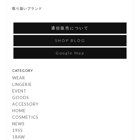
取り扱いブランド
通信販売について
SHOP BLOG
Google Map
CATEGORY
WEAR
LINGERIE
EVENT
GOODS
ACCESSORY
HOME
COSMETICS
NEWS
19SS
18AW