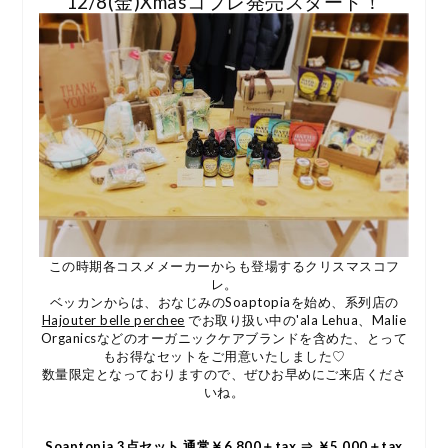
12/8(金)Xmasコフレ発売スタート！
この時期各コスメメーカーからも登場するクリスマスコフ
レ。
ベッカンからは、おなじみのSoaptopiaを始め、系列店の
Hajouter belle perchee
でお取り扱い中の'ala Lehua、Malie
Organicsなどのオーガニックケアブランドを含めた、とって
もお得なセットをご用意いたしました♡
数量限定となっておりますので、ぜひお早めにご来店くださ
いね。
Soaptopia 3点セット 通常￥6,800＋tax ⇒ ￥5,000＋tax