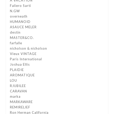
A VACATION
Faliero Sarti
N.GW
overneath
HUMANOID
ASAUCE MELER
destin
MASTER&CO.
farfalle
nicholson & nicholson
Vieux VINTAGE
Paris International
Joshua Ellis
PLAIDIE
AROMATIQUE
LOU
RJUBILEE
CARAVAN
marka
MARKAWARE
REMIRELIEF
Ron Herman California