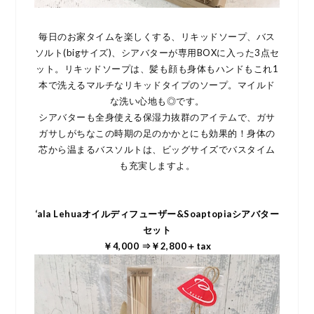
毎日のお家タイムを楽しくする、リキッドソープ、バス
ソルト(bigサイズ)、シアバターが専用BOXに入った3点セ
ット。リキッドソープは、髪も顔も身体もハンドもこれ1
本で洗えるマルチなリキッドタイプのソープ。マイルド
な洗い心地も◎です。
シアバターも全身使える保湿力抜群のアイテムで、ガサ
ガサしがちなこの時期の足のかかとにも効果的！身体の
芯から温まるバスソルトは、ビッグサイズでバスタイム
も充実しますよ。
‘ala Lehuaオイルディフューザー&Soaptopiaシアバター
セット
￥4,000 ⇒￥2,800＋tax