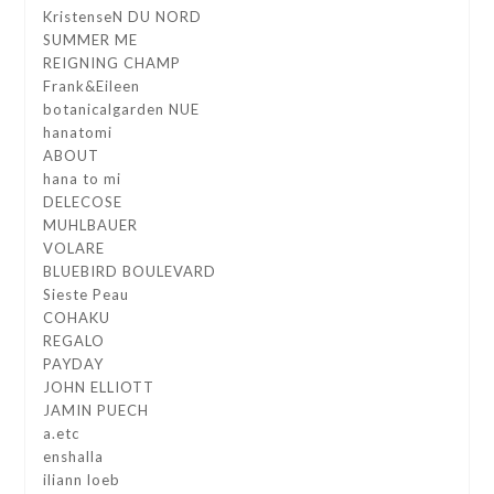
KristenseN DU NORD
SUMMER ME
REIGNING CHAMP
Frank&Eileen
botanicalgarden NUE
hanatomi
ABOUT
hana to mi
DELECOSE
MUHLBAUER
VOLARE
BLUEBIRD BOULEVARD
Sieste Peau
COHAKU
REGALO
PAYDAY
JOHN ELLIOTT
JAMIN PUECH
a.etc
enshalla
iliann loeb