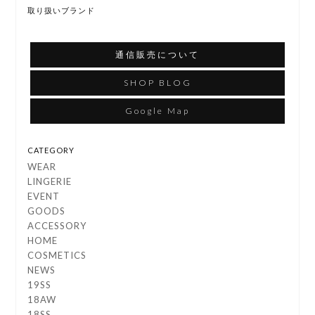
取り扱いブランド
通信販売について
SHOP BLOG
Google Map
CATEGORY
WEAR
LINGERIE
EVENT
GOODS
ACCESSORY
HOME
COSMETICS
NEWS
19SS
18AW
18SS