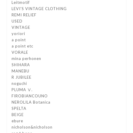
Leitmotif
LEVI'S VINTAGE CLOTHING
REMI RELIEF
USED
VINTAGE
yoriori
a point
a point etc
VORALE
mina perhonen
SHIHARA
MANEBU
R JUBILEE
noguchi
PLUMA Ⅴ.
FIROBIANCOUNO
NEROLILA Botanica
SPELTA
BEIGE
ebure
nicholson&nicholson