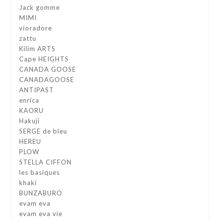
Jack gomme
MIMI
vioradore
zattu
Kilim ARTS
Cape HEIGHTS
CANADA GOOSE
CANADAGOOSE
ANTIPAST
enrica
KAORU
Hakuji
SERGE de bleu
HEREU
PLOW
STELLA CIFFON
les basiques
khaki
BUNZABURO
evam eva
evam eva vie