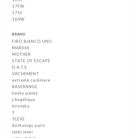
17FW
17SS
16AW
BRAND
FIRO BIANCO UNO
MARIHA
MOTHER
STATE OF ESCAPE
D.A.T.E
VACHEMENT
extreme cashmere
BASERANGE
hanky panky
L’Angélique
hirotaka
Y
YLEVE
Anthology paris
ienki ienki