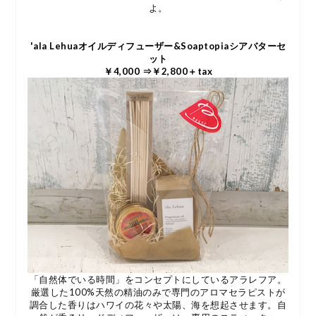
よ。
'ala Lehuaオイルディフューザー&Soaptopiaシアバターセ
ット
￥4,000 ⇒￥2,800＋tax
「自然体でいる時間」をコンセプトにしているアラレフア。
厳選した100%天然の精油のみで専門のアロマセラピストが
調合した香りはハワイの花々や太陽、海を想起させます。自