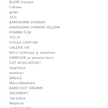
BLANC basque
Cabana
gicipi
SAJI
KAMISHIMA CHINAMI
KAMISHIMA CHINAMI YELLOW
POMME DOR
TICCA
STELLA CHIFFON
GALERIE VIE
NICO nicholson ＆ nicholson
FABRIQUE en planete terre
CAT IN DA HOUSE!
langrlique
manipuri
&MyuQ
MessyWeekend
BAREFOOT DREAMS
VACHMENT
'ala Lehua
Waphyto