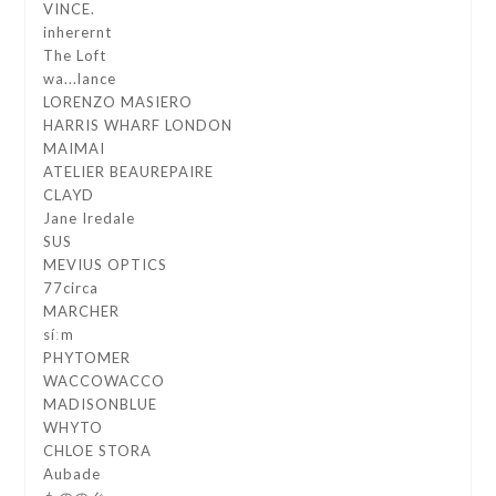
VINCE.
inherernt
The Loft
wa...lance
LORENZO MASIERO
HARRIS WHARF LONDON
MAIMAI
ATELIER BEAUREPAIRE
CLAYD
Jane Iredale
SUS
MEVIUS OPTICS
77circa
MARCHER
síːm
PHYTOMER
WACCOWACCO
MADISONBLUE
WHYTO
CHLOE STORA
Aubade