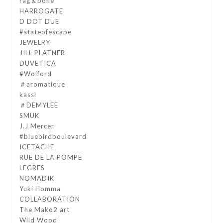
rag＆bone
HARROGATE
D DOT DUE
#stateofescape
JEWELRY
JILL PLATNER
DUVETICA
#Wolford
＃aromatique
kassl
＃DEMYLEE
SMUK
J.J Mercer
#bluebirdboulevard
ICETACHE
RUE DE LA POMPE
LEGRES
NOMADIK
Yuki Homma
COLLABORATION
The Mako2 art
Wild Wood