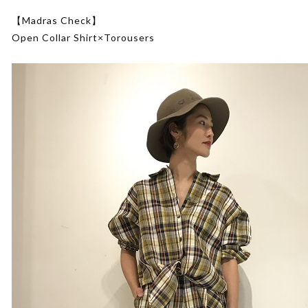
【Madras Check】
Open Collar Shirt×Torousers