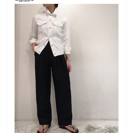
〜denim〜