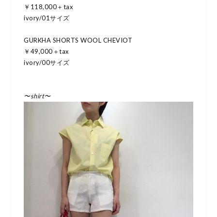
￥118,000＋tax
ivory/01サイズ
GURKHA SHORTS WOOL CHEVIOT
￥49,000＋tax
ivory/00サイズ
〜shirt〜