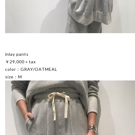
inlay pants
￥29,000＋tax
color：GRAY/OATMEAL
size：M