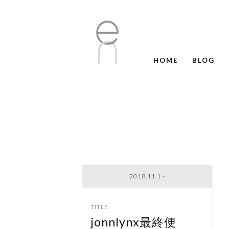
HOME
BLOG
2018.11.1 -
jonnlynx最終便