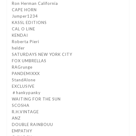
Ron Herman California
CAPE HORN
Jumper1234
KASSL EDITIONS
CAL O LINE
KENDAI
Roberta Pieri
helder
SATURDAYS NEW YORK CITY
FOX UMBRELLAS
RAGrunge
PANDEMIXXX
StandAlone
EXCLUSIVE
＃hankypanky
WAITING FOR THE SUN
SCOSHA
R.H.VINTAGE
ANZ
DOUBLE RAINBOUU
EMPATHY