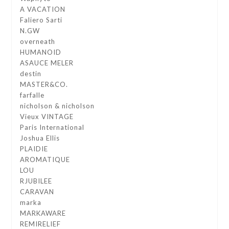
A VACATION
Faliero Sarti
N.GW
overneath
HUMANOID
ASAUCE MELER
destin
MASTER&CO.
farfalle
nicholson & nicholson
Vieux VINTAGE
Paris International
Joshua Ellis
PLAIDIE
AROMATIQUE
LOU
RJUBILEE
CARAVAN
marka
MARKAWARE
REMIRELIEF