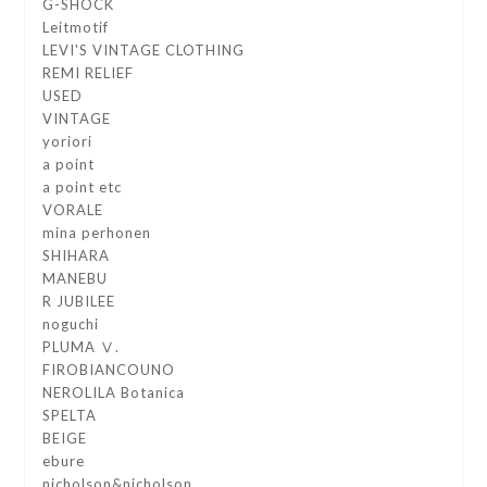
G-SHOCK
Leitmotif
LEVI'S VINTAGE CLOTHING
REMI RELIEF
USED
VINTAGE
yoriori
a point
a point etc
VORALE
mina perhonen
SHIHARA
MANEBU
R JUBILEE
noguchi
PLUMA Ⅴ.
FIROBIANCOUNO
NEROLILA Botanica
SPELTA
BEIGE
ebure
nicholson&nicholson