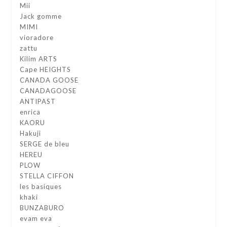
Mii
Jack gomme
MIMI
vioradore
zattu
Kilim ARTS
Cape HEIGHTS
CANADA GOOSE
CANADAGOOSE
ANTIPAST
enrica
KAORU
Hakuji
SERGE de bleu
HEREU
PLOW
STELLA CIFFON
les basiques
khaki
BUNZABURO
evam eva