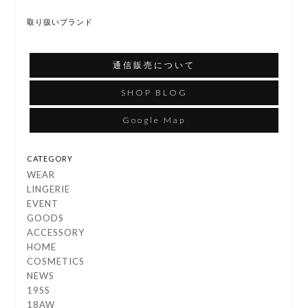
取り扱いブランド
通信販売について
SHOP BLOG
Google Map
CATEGORY
WEAR
LINGERIE
EVENT
GOODS
ACCESSORY
HOME
COSMETICS
NEWS
19SS
18AW