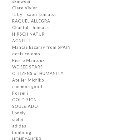
skinwear
Clare Vivier
IL by saori komatsu
RAQUEL ALLEGRA
Chantal Thomass
HIRSCH NATUR
AGNELLE
Mantas Ezcaray from SPAIN
denis colomb
Pierre Mantoux
WE SEE STARS
CITIZENS of HUMANITY
Atelier Michiko
common good
Porselli
GOLD SIGN
SOULEIADO
Lonely
sielei
adidas
bonboog
HONEY&HERB