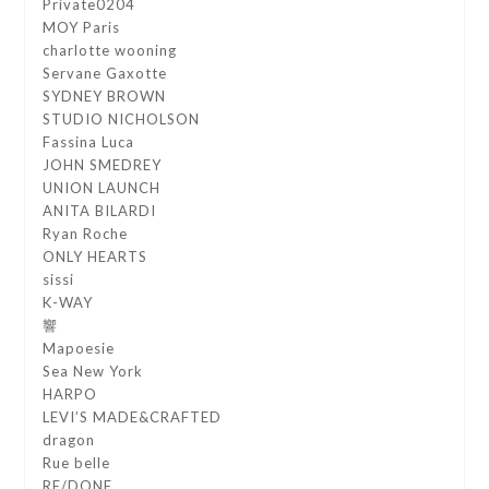
Private0204
MOY Paris
charlotte wooning
Servane Gaxotte
SYDNEY BROWN
STUDIO NICHOLSON
Fassina Luca
JOHN SMEDREY
UNION LAUNCH
ANITA BILARDI
Ryan Roche
ONLY HEARTS
sissi
K-WAY
響
Mapoesie
Sea New York
HARPO
LEVI’S MADE&CRAFTED
dragon
Rue belle
RE/DONE