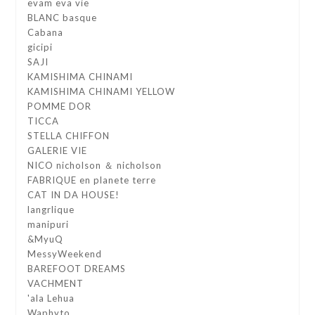
evam eva vie
BLANC basque
Cabana
gicipi
SAJI
KAMISHIMA CHINAMI
KAMISHIMA CHINAMI YELLOW
POMME DOR
TICCA
STELLA CHIFFON
GALERIE VIE
NICO nicholson ＆ nicholson
FABRIQUE en planete terre
CAT IN DA HOUSE!
langrlique
manipuri
&MyuQ
MessyWeekend
BAREFOOT DREAMS
VACHMENT
'ala Lehua
Waphyto