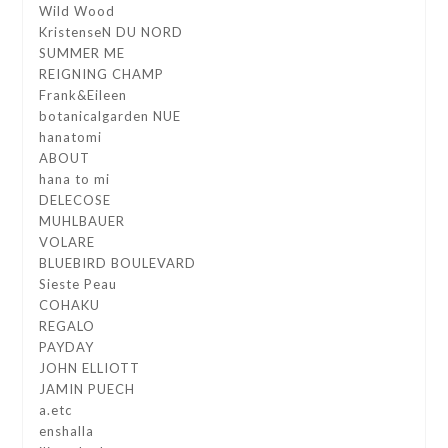
Wild Wood
KristenseN DU NORD
SUMMER ME
REIGNING CHAMP
Frank&Eileen
botanicalgarden NUE
hanatomi
ABOUT
hana to mi
DELECOSE
MUHLBAUER
VOLARE
BLUEBIRD BOULEVARD
Sieste Peau
COHAKU
REGALO
PAYDAY
JOHN ELLIOTT
JAMIN PUECH
a.etc
enshalla