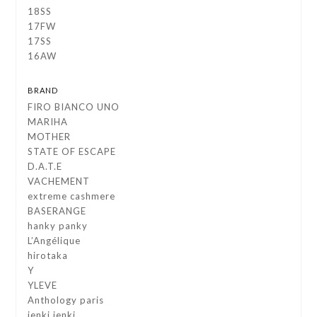
18SS
17FW
17SS
16AW
BRAND
FIRO BIANCO UNO
MARIHA
MOTHER
STATE OF ESCAPE
D.A.T.E
VACHEMENT
extreme cashmere
BASERANGE
hanky panky
L’Angélique
hirotaka
Y
YLEVE
Anthology paris
ienki ienki