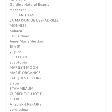
Goldie's Natural Beauty
machakos
FEEL AND TASTE
LA MAISON DE L'ESPADRILLE
MONNI23
babaco
uslu airlines
Anne-Marie Herckes
日々響
yugure
ESTELLON
soaptopia
MARILYN MOON
MARIE ORGANICS
JACQUES LE CORRE
arron
STAMMBAUM
CURRENT/ELLIOTT
CITRUS
ATELIER＆REPAIRS
verdissima