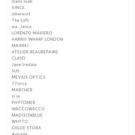
iliann loeb
VINCE.
inherernt
The Loft
wa...lance
LORENZO MASIERO
HARRIS WHARF LONDON
MAIMAI
ATELIER BEAUREPAIRE
CLAYD
Jane Iredale
SUS
MEVIUS OPTICS
77circa
MARCHER
síːm
PHYTOMER
WACCOWACCO
MADISONBLUE
WHYTO
CHLOE STORA
Aubade