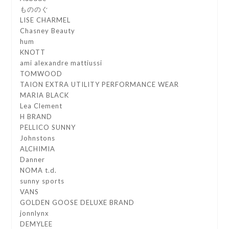
もののぐ
LISE CHARMEL
Chasney Beauty
hum
KNOTT
ami alexandre mattiussi
TOMWOOD
TAION EXTRA UTILITY PERFORMANCE WEAR
MARIA BLACK
Lea Clement
H BRAND
PELLICO SUNNY
Johnstons
ALCHIMIA
Danner
NOMA t.d.
sunny sports
VANS
GOLDEN GOOSE DELUXE BRAND
jonnlynx
DEMYLEE