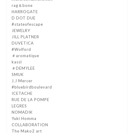
rag＆bone
HARROGATE
D DOT DUE
#stateofescape
JEWELRY
JILL PLATNER
DUVETICA
#Wolford
＃aromatique
kassl
＃DEMYLEE
SMUK
J.J Mercer
#bluebirdboulevard
ICETACHE
RUE DE LA POMPE
LEGRES
NOMADIK
Yuki Homma
COLLABORATION
The Mako2 art