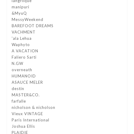
langrlique
manipuri
&MyuQ
MessyWeekend
BAREFOOT DREAMS
VACHMENT
'ala Lehua
Waphyto
A VACATION
Faliero Sarti
N.GW
overneath
HUMANOID
ASAUCE MELER
destin
MASTER&CO.
farfalle
nicholson & nicholson
Vieux VINTAGE
Paris International
Joshua Ellis
PLAIDIE