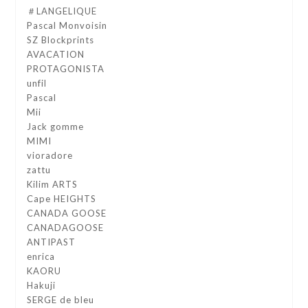
＃LANGELIQUE
Pascal Monvoisin
SZ Blockprints
AVACATION
PROTAGONISTA
unfil
Pascal
Mii
Jack gomme
MIMI
vioradore
zattu
Kilim ARTS
Cape HEIGHTS
CANADA GOOSE
CANADAGOOSE
ANTIPAST
enrica
KAORU
Hakuji
SERGE de bleu