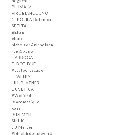
noguchi
PLUMA Ⅴ.
FIROBIANCOUNO
NEROLILA Botanica
SPELTA
BEIGE
ebure
nicholson&nicholson
rag＆bone
HARROGATE
D DOT DUE
#stateofescape
JEWELRY
JILL PLATNER
DUVETICA
#Wolford
＃aromatique
kassl
＃DEMYLEE
SMUK
J.J Mercer
#bluebirdboulevard