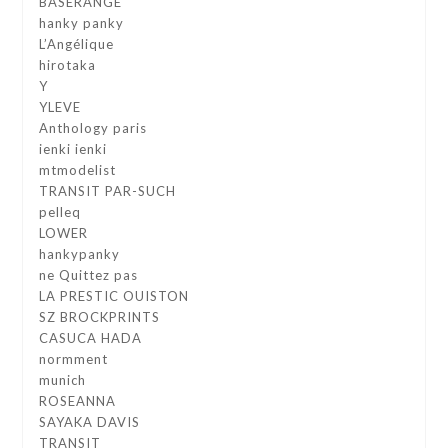
BASERANGE
hanky panky
L’Angélique
hirotaka
Y
YLEVE
Anthology paris
ienki ienki
mtmodelist
TRANSIT PAR-SUCH
pelleq
LOWER
hankypanky
ne Quittez pas
LA PRESTIC OUISTON
SZ BROCKPRINTS
CASUCA HADA
normment
munich
ROSEANNA
SAYAKA DAVIS
TRANSIT