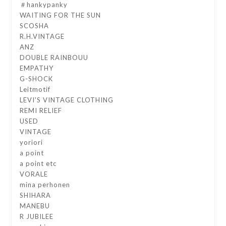
＃hankypanky
WAITING FOR THE SUN
SCOSHA
R.H.VINTAGE
ANZ
DOUBLE RAINBOUU
EMPATHY
G-SHOCK
Leitmotif
LEVI'S VINTAGE CLOTHING
REMI RELIEF
USED
VINTAGE
yoriori
a point
a point etc
VORALE
mina perhonen
SHIHARA
MANEBU
R JUBILEE