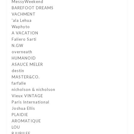
MessyWeekend
BAREFOOT DREAMS
VACHMENT
'ala Lehua
Waphyto
A VACATION
Faliero Sarti
N.GW
overneath
HUMANOID
ASAUCE MELER
destin
MASTER&CO.
farfalle
nicholson & nicholson
Vieux VINTAGE
Paris International
Joshua Ellis
PLAIDIE
AROMATIQUE
LOU
RJUBILEE