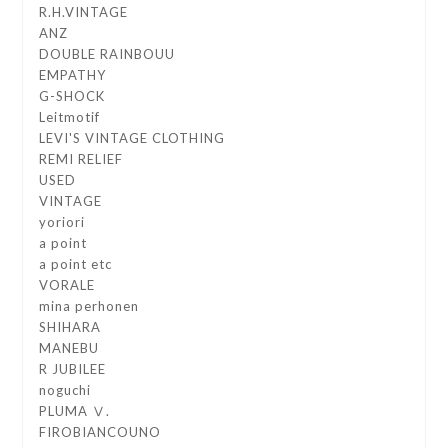
R.H.VINTAGE
ANZ
DOUBLE RAINBOUU
EMPATHY
G-SHOCK
Leitmotif
LEVI'S VINTAGE CLOTHING
REMI RELIEF
USED
VINTAGE
yoriori
a point
a point etc
VORALE
mina perhonen
SHIHARA
MANEBU
R JUBILEE
noguchi
PLUMA Ⅴ.
FIROBIANCOUNO