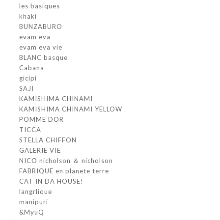
les basiques
khaki
BUNZABURO
evam eva
evam eva vie
BLANC basque
Cabana
gicipi
SAJI
KAMISHIMA CHINAMI
KAMISHIMA CHINAMI YELLOW
POMME DOR
TICCA
STELLA CHIFFON
GALERIE VIE
NICO nicholson ＆ nicholson
FABRIQUE en planete terre
CAT IN DA HOUSE!
langrlique
manipuri
&MyuQ