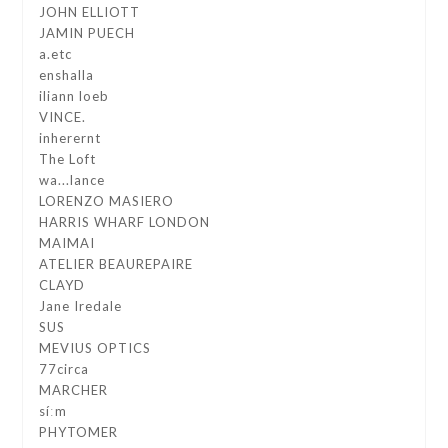
JOHN ELLIOTT
JAMIN PUECH
a.etc
enshalla
iliann loeb
VINCE.
inherernt
The Loft
wa...lance
LORENZO MASIERO
HARRIS WHARF LONDON
MAIMAI
ATELIER BEAUREPAIRE
CLAYD
Jane Iredale
SUS
MEVIUS OPTICS
77circa
MARCHER
síːm
PHYTOMER