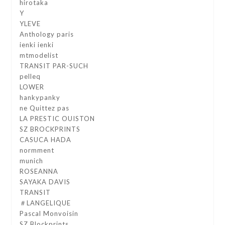
hirotaka
Y
YLEVE
Anthology paris
ienki ienki
mtmodelist
TRANSIT PAR-SUCH
pelleq
LOWER
hankypanky
ne Quittez pas
LA PRESTIC OUISTON
SZ BROCKPRINTS
CASUCA HADA
normment
munich
ROSEANNA
SAYAKA DAVIS
TRANSIT
＃LANGELIQUE
Pascal Monvoisin
SZ Blockprints