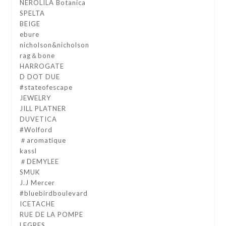
NEROLILA Botanica
SPELTA
BEIGE
ebure
nicholson&nicholson
rag＆bone
HARROGATE
D DOT DUE
#stateofescape
JEWELRY
JILL PLATNER
DUVETICA
#Wolford
＃aromatique
kassl
＃DEMYLEE
SMUK
J.J Mercer
#bluebirdboulevard
ICETACHE
RUE DE LA POMPE
LEGRES