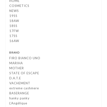
HOME
COSMETICS
NEWS
19SS
18AW
18SS
17FW
17SS
16AW
BRAND
FIRO BIANCO UNO
MARIHA
MOTHER
STATE OF ESCAPE
D.A.T.E
VACHEMENT
extreme cashmere
BASERANGE
hanky panky
L’Angélique