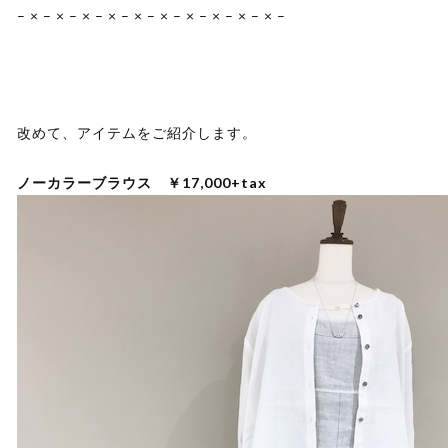
– × – × – × – × – × – × – × – × – × – × –
改めて、アイテムをご紹介します。
ノーカラーブラウス ￥17,000+tax