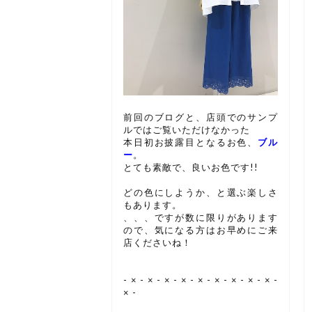
前回のブログと、店頭でのサンプ
ルではご覧いただけなかった
本日初お披露目となるお色、
ブル
ー
。
とても素敵で、良いお色です!!
どの色にしようか、と選ぶ楽しさ
もあります。
、、、ですが数に限りがあります
ので、気になる方はお早めにご来
店くださいね！
- × - × - × - × - × - × - × - × - × -
× -