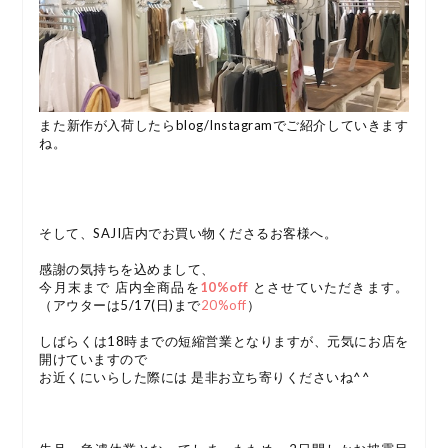
また新作が入荷したらblog/Instagramでご紹介していきます
ね。
そして、SAJI店内でお買い物くださるお客様へ。
感謝の気持ちを込めまして、
今月末まで 店内全商品を
10%off
とさせていただきます。
（アウターは5/17(日)まで
20%off
）
しばらくは18時までの短縮営業となりますが、元気にお店を
開けていますので
お近くにいらした際には 是非お立ち寄りくださいね^^