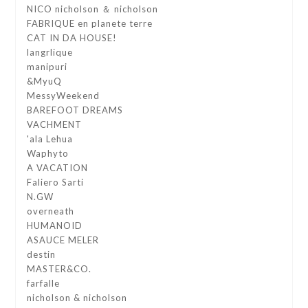
NICO nicholson ＆ nicholson
FABRIQUE en planete terre
CAT IN DA HOUSE!
langrlique
manipuri
&MyuQ
MessyWeekend
BAREFOOT DREAMS
VACHMENT
'ala Lehua
Waphyto
A VACATION
Faliero Sarti
N.GW
overneath
HUMANOID
ASAUCE MELER
destin
MASTER&CO.
farfalle
nicholson & nicholson