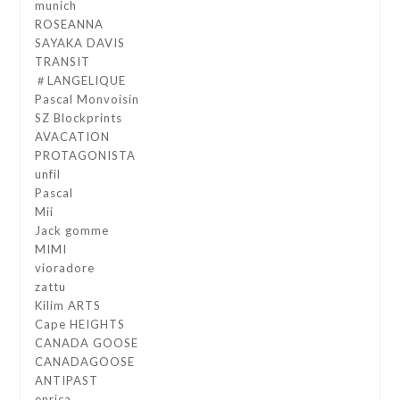
munich
ROSEANNA
SAYAKA DAVIS
TRANSIT
＃LANGELIQUE
Pascal Monvoisin
SZ Blockprints
AVACATION
PROTAGONISTA
unfil
Pascal
Mii
Jack gomme
MIMI
vioradore
zattu
Kilim ARTS
Cape HEIGHTS
CANADA GOOSE
CANADAGOOSE
ANTIPAST
enrica