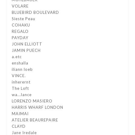
VOLARE
BLUEBIRD BOULEVARD
Sieste Peau
COHAKU
REGALO
PAYDAY
JOHN ELLIOTT
JAMIN PUECH
a.etc
enshalla
iliann loeb
VINCE.
inherernt
The Loft
wa...lance
LORENZO MASIERO
HARRIS WHARF LONDON
MAIMAI
ATELIER BEAUREPAIRE
CLAYD
Jane Iredale