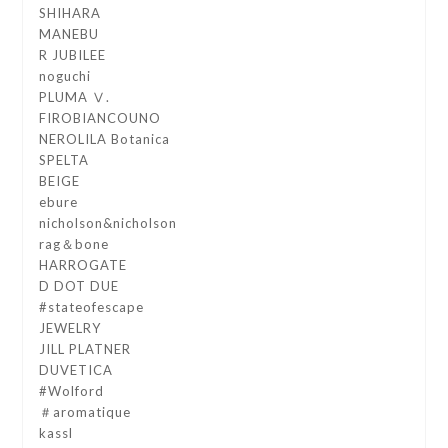
SHIHARA
MANEBU
R JUBILEE
noguchi
PLUMA Ⅴ.
FIROBIANCOUNO
NEROLILA Botanica
SPELTA
BEIGE
ebure
nicholson&nicholson
rag＆bone
HARROGATE
D DOT DUE
#stateofescape
JEWELRY
JILL PLATNER
DUVETICA
#Wolford
＃aromatique
kassl