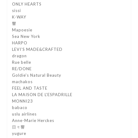
ONLY HEARTS
sissi
K-WAY
響
Mapoesie
Sea New York
HARPO
LEVI’S MADE&CRAFTED
dragon
Rue belle
RE/DONE
Goldie's Natural Beauty
machakos
FEEL AND TASTE
LA MAISON DE L'ESPADRILLE
MONNI23
babaco
uslu airlines
Anne-Marie Herckes
日々響
yugure