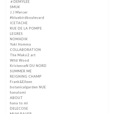
＃DEMYLEE
SMUK
J.J Mercer
#bluebirdboulevard
ICETACHE
RUE DE LA POMPE
LEGRES
NOMADIK
Yuki Homma
COLLABORATION
The Mako2 art
Wild Wood
KristenseN DU NORD
SUMMER ME
REIGNING CHAMP
Frank&Eileen
botanicalgarden NUE
hanatomi
ABOUT
hana to mi
DELECOSE
MUHLBAUER