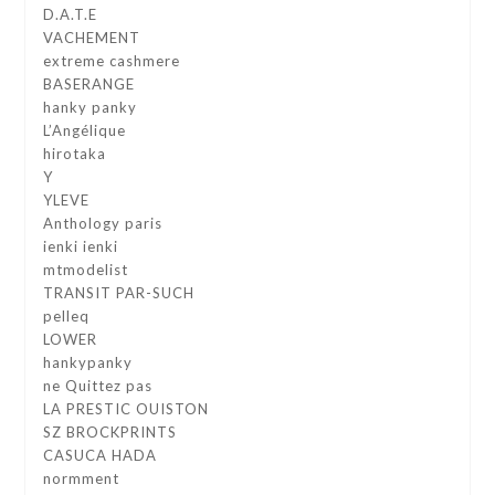
D.A.T.E
VACHEMENT
extreme cashmere
BASERANGE
hanky panky
L’Angélique
hirotaka
Y
YLEVE
Anthology paris
ienki ienki
mtmodelist
TRANSIT PAR-SUCH
pelleq
LOWER
hankypanky
ne Quittez pas
LA PRESTIC OUISTON
SZ BROCKPRINTS
CASUCA HADA
normment