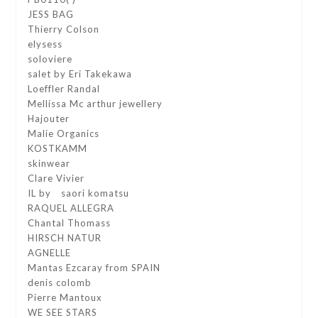
JESS BAG
Thierry Colson
elysess
soloviere
salet by Eri Takekawa
Loeffler Randal
Mellissa Mc arthur jewellery
Hajouter
Malie Organics
KOSTKAMM
skinwear
Clare Vivier
IL by saori komatsu
RAQUEL ALLEGRA
Chantal Thomass
HIRSCH NATUR
AGNELLE
Mantas Ezcaray from SPAIN
denis colomb
Pierre Mantoux
WE SEE STARS