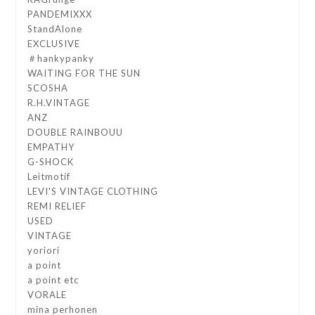
PANDEMIXXX
StandAlone
EXCLUSIVE
＃hankypanky
WAITING FOR THE SUN
SCOSHA
R.H.VINTAGE
ANZ
DOUBLE RAINBOUU
EMPATHY
G-SHOCK
Leitmotif
LEVI'S VINTAGE CLOTHING
REMI RELIEF
USED
VINTAGE
yoriori
a point
a point etc
VORALE
mina perhonen