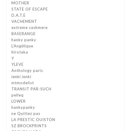
MOTHER
STATE OF ESCAPE
D.A.T.E
VACHEMENT
extreme cashmere
BASERANGE
hanky panky
L’Angélique
hirotaka
Y
YLEVE
Anthology paris
ienki ienki
mtmodelist
TRANSIT PAR-SUCH
pelleq
LOWER
hankypanky
ne Quittez pas
LA PRESTIC OUISTON
SZ BROCKPRINTS