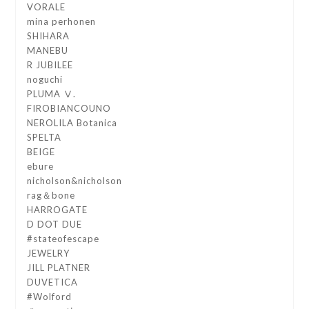
VORALE
mina perhonen
SHIHARA
MANEBU
R JUBILEE
noguchi
PLUMA Ⅴ.
FIROBIANCOUNO
NEROLILA Botanica
SPELTA
BEIGE
ebure
nicholson&nicholson
rag＆bone
HARROGATE
D DOT DUE
#stateofescape
JEWELRY
JILL PLATNER
DUVETICA
#Wolford