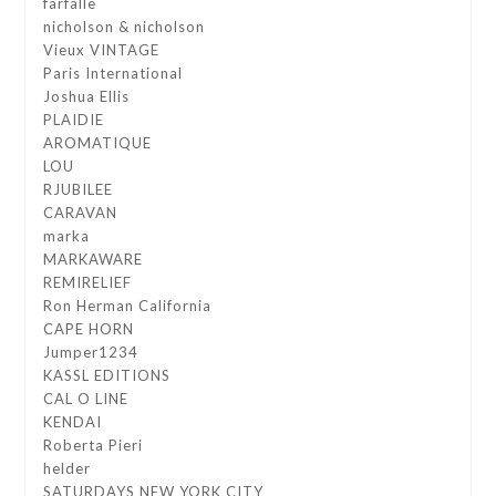
farfalle
nicholson & nicholson
Vieux VINTAGE
Paris International
Joshua Ellis
PLAIDIE
AROMATIQUE
LOU
RJUBILEE
CARAVAN
marka
MARKAWARE
REMIRELIEF
Ron Herman California
CAPE HORN
Jumper1234
KASSL EDITIONS
CAL O LINE
KENDAI
Roberta Pieri
helder
SATURDAYS NEW YORK CITY