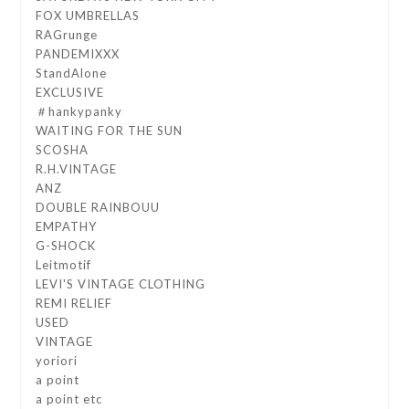
FOX UMBRELLAS
RAGrunge
PANDEMIXXX
StandAlone
EXCLUSIVE
＃hankypanky
WAITING FOR THE SUN
SCOSHA
R.H.VINTAGE
ANZ
DOUBLE RAINBOUU
EMPATHY
G-SHOCK
Leitmotif
LEVI'S VINTAGE CLOTHING
REMI RELIEF
USED
VINTAGE
yoriori
a point
a point etc