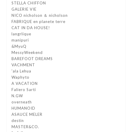
STELLA CHIFFON
GALERIE VIE
NICO nicholson ＆ nicholson
FABRIQUE en planete terre
CAT IN DA HOUSE!
langrlique
manipuri
&MyuQ
MessyWeekend
BAREFOOT DREAMS
VACHMENT
'ala Lehua
Waphyto
A VACATION
Faliero Sarti
N.GW
overneath
HUMANOID
ASAUCE MELER
destin
MASTER&CO.