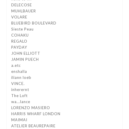
DELECOSE
MUHLBAUER
VOLARE
BLUEBIRD BOULEVARD
Sieste Peau
COHAKU
REGALO
PAYDAY
JOHN ELLIOTT
JAMIN PUECH
a.etc
enshalla
iliann loeb
VINCE.
inherernt
The Loft
wa...lance
LORENZO MASIERO
HARRIS WHARF LONDON
MAIMAI
ATELIER BEAUREPAIRE