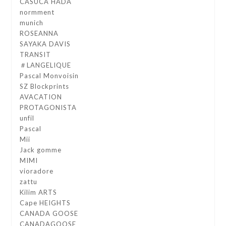
CASUCA HADA
normment
munich
ROSEANNA
SAYAKA DAVIS
TRANSIT
＃LANGELIQUE
Pascal Monvoisin
SZ Blockprints
AVACATION
PROTAGONISTA
unfil
Pascal
Mii
Jack gomme
MIMI
vioradore
zattu
Kilim ARTS
Cape HEIGHTS
CANADA GOOSE
CANADAGOOSE