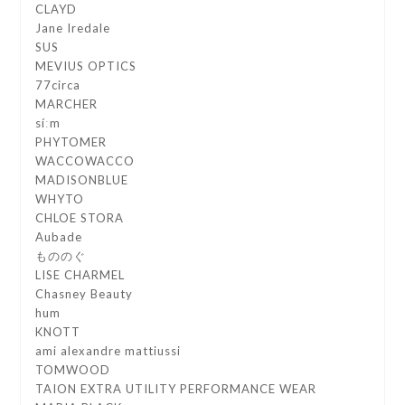
CLAYD
Jane Iredale
SUS
MEVIUS OPTICS
77circa
MARCHER
síːm
PHYTOMER
WACCOWACCO
MADISONBLUE
WHYTO
CHLOE STORA
Aubade
もののぐ
LISE CHARMEL
Chasney Beauty
hum
KNOTT
ami alexandre mattiussi
TOMWOOD
TAION EXTRA UTILITY PERFORMANCE WEAR