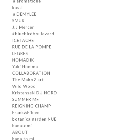
＃aromatique
kassl
＃DEMYLEE
SMUK
J.J Mercer
#bluebirdboulevard
ICETACHE
RUE DE LA POMPE
LEGRES
NOMADIK
Yuki Homma
COLLABORATION
The Mako2 art
Wild Wood
KristenseN DU NORD
SUMMER ME
REIGNING CHAMP
Frank&Eileen
botanicalgarden NUE
hanatomi
ABOUT
hana to mi