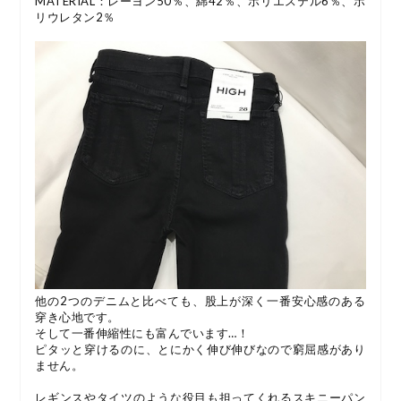
MATERIAL：レーヨン50％、綿42％、ポリエステル6％、ポ
リウレタン2％
他の2つのデニムと比べても、股上が深く一番安心感のある
穿き心地です。
そして一番伸縮性にも富んでいます…！
ピタッと穿けるのに、とにかく伸び伸びなので窮屈感があり
ません。
レギンスやタイツのような役目も担ってくれるスキニーパン