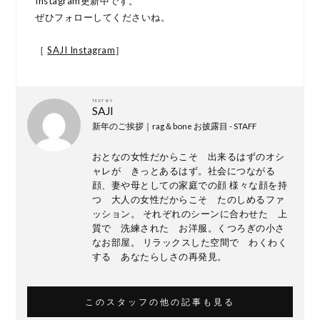
Instagram更新中です。
ぜひフォローしてくださいね。
［
SAJI Instagram
］
TEXT BY
SAJI
新年のご挨拶｜rag＆bone お披露目 - STAFF
おとなの女性だからこそ 出来るはずのオシ
ャレが きっとあるはず。社会につながる
顔、妻や母としての家庭での顔 様々な顔を持
つ 大人の女性だからこそ たのしめるファ
ッション。 それぞれのシーンに合わせた 上
質で 洗練された お洋服。くつろぎの小さ
なお部屋。 リラックスした空間で わくわく
する あなたらしさの再発見。
このスタッフの他の記事も見る