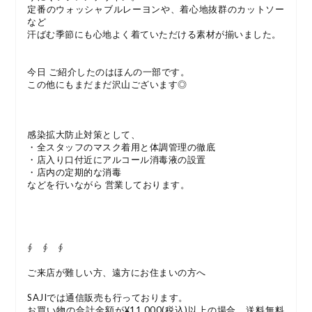
定番のウォッシャブルレーヨンや、着心地抜群のカットソー
など
汗ばむ季節にも心地よく着ていただける素材が揃いました。
今日 ご紹介したのはほんの一部です。
この他にもまだまだ沢山ございます◎
感染拡大防止対策として、
・全スタッフのマスク着用と体調管理の徹底
・店入り口付近にアルコール消毒液の設置
・店内の定期的な消毒
などを行いながら 営業しております。
∮ ∮ ∮
ご来店が難しい方、遠方にお住まいの方へ
SAJIでは通信販売も行っております。
お買い物の合計金額が¥11,000(税込)以上の場合、送料無料