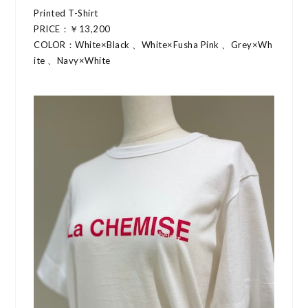
Printed T-Shirt
PRICE：￥13,200
COLOR：White×Black 、White×Fusha Pink 、Grey×Wh
ite 、Navy×White