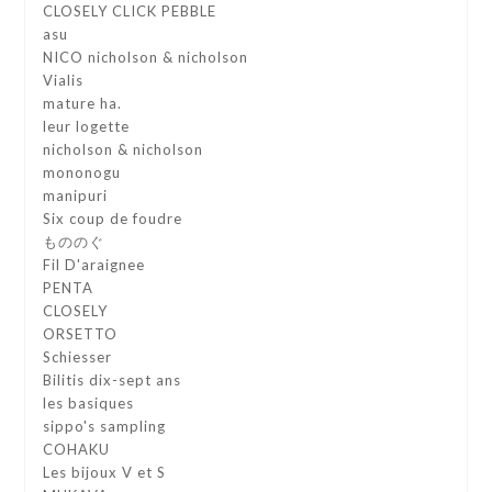
CLOSELY CLICK PEBBLE
asu
NICO nicholson & nicholson
Vialis
mature ha.
leur logette
nicholson & nicholson
mononogu
manipuri
Six coup de foudre
もののぐ
Fil D'araignee
PENTA
CLOSELY
ORSETTO
Schiesser
Bilitis dix-sept ans
les basiques
sippo's sampling
COHAKU
Les bijoux V et S