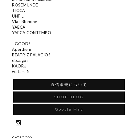
ROSEMUNDE
TICCA
UNFIL
Vlas Blomme
YAECA
YAECA CONTEMPO
- GOODS -
Äperdiem
BEATRIZ PALACIOS
eb.a.gos
KAORU
wataru.N
通信販売について
SHOP BLOG
Google Map
CATEGORY