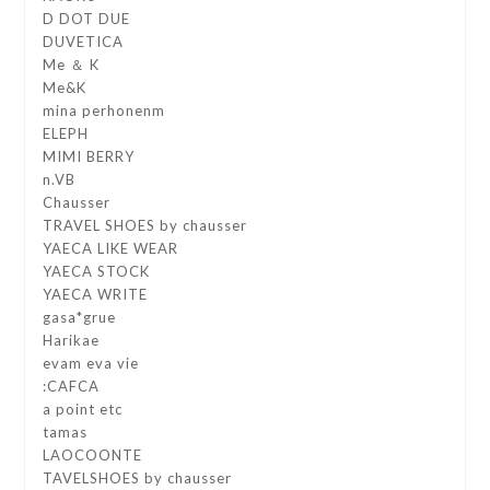
D DOT DUE
DUVETICA
Me ＆ K
Me&K
mina perhonenm
ELEPH
MIMI BERRY
n.VB
Chausser
TRAVEL SHOES by chausser
YAECA LIKE WEAR
YAECA STOCK
YAECA WRITE
gasa*grue
Harikae
evam eva vie
:CAFCA
a point etc
tamas
LAOCOONTE
TAVELSHOES by chausser