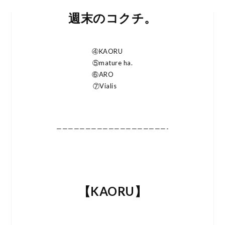
週末のコクチ。
④KAORU
⑤mature ha.
⑥ARO
⑦Vialis
———————————————————-
【KAORU】