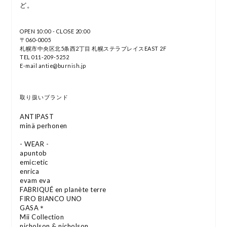
ど。
OPEN 10:00 - CLOSE 20:00
〒060-0005
札幌市中央区北5条西2丁目 札幌ステラプレイスEAST 2F
TEL 011-209-5252
E-mail antie@burnish.jp
取り扱いブランド
ANTIPAST
minä perhonen
- WEAR -
apuntob
emic:etic
enrica
evam eva
FABRIQUÉ en planète terre
FIRO BIANCO UNO
GASA＊
Mii Collection
nicholson & nicholson