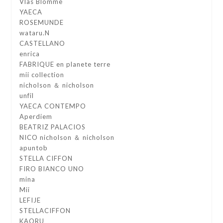
Vlas Blomme
YAECA
ROSEMUNDE
wataru.N
CASTELLANO
enrica
FABRIQUE en planete terre
mii collection
nicholson ＆ nicholson
unfil
YAECA CONTEMPO
Aperdiem
BEATRIZ PALACIOS
NICO nicholson ＆ nicholson
apuntob
STELLA CIFFON
FIRO BIANCO UNO
mina
Mii
LEFIJE
STELLACIFFON
KAORU