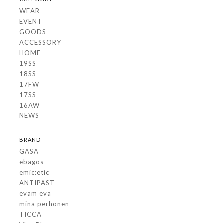
WEAR
EVENT
GOODS
ACCESSORY
HOME
19SS
18SS
17FW
17SS
16AW
NEWS
BRAND
GASA
ebagos
emic:etic
ANTIPAST
evam eva
mina perhonen
TICCA