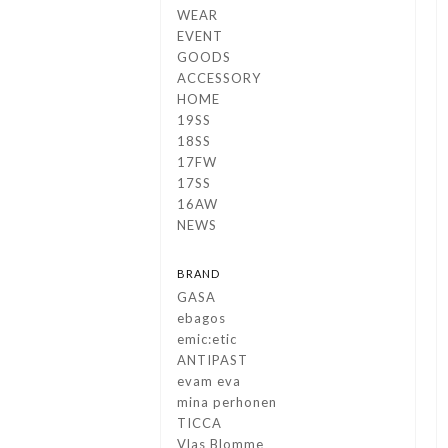
WEAR
EVENT
GOODS
ACCESSORY
HOME
19SS
18SS
17FW
17SS
16AW
NEWS
BRAND
GASA
ebagos
emic:etic
ANTIPAST
evam eva
mina perhonen
TICCA
Vlas Blomme