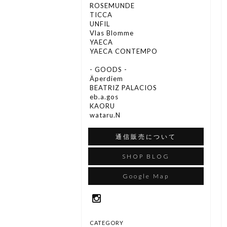
ROSEMUNDE
TICCA
UNFIL
Vlas Blomme
YAECA
YAECA CONTEMPO
- GOODS -
Äperdiem
BEATRIZ PALACIOS
eb.a.gos
KAORU
wataru.N
通信販売について
SHOP BLOG
Google Map
CATEGORY