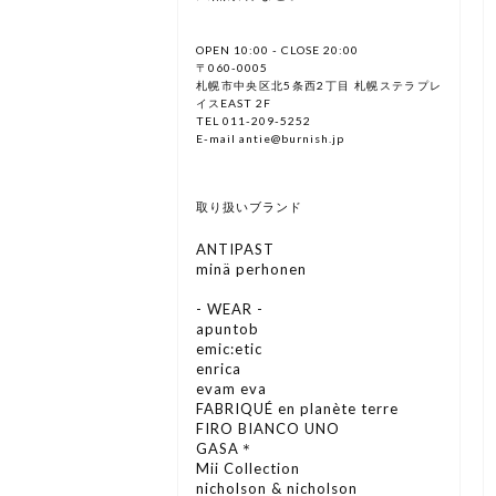
OPEN 10:00 - CLOSE 20:00
〒060-0005
札幌市中央区北5条西2丁目 札幌ステラプレ
イスEAST 2F
TEL 011-209-5252
E-mail antie@burnish.jp
取り扱いブランド
ANTIPAST
minä perhonen
- WEAR -
apuntob
emic:etic
enrica
evam eva
FABRIQUÉ en planète terre
FIRO BIANCO UNO
GASA＊
Mii Collection
nicholson & nicholson