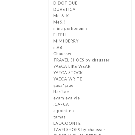
D DOT DUE
DUVETICA
Me ＆ K
Me&K
mina perhonenm
ELEPH
MIMI BERRY
n.VB
Chausser
TRAVEL SHOES by chausser
YAECA LIKE WEAR
YAECA STOCK
YAECA WRITE
gasa*grue
Harikae
evam eva vie
:CAFCA
a point etc
tamas
LAOCOONTE
TAVELSHOES by chausser