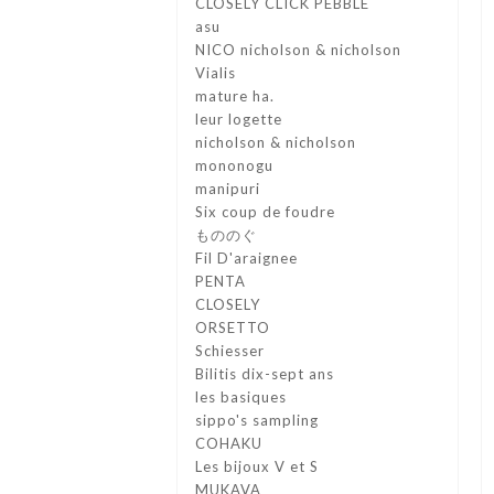
CLOSELY CLICK PEBBLE
asu
NICO nicholson & nicholson
Vialis
mature ha.
leur logette
nicholson & nicholson
mononogu
manipuri
Six coup de foudre
もののぐ
Fil D'araignee
PENTA
CLOSELY
ORSETTO
Schiesser
Bilitis dix-sept ans
les basiques
sippo's sampling
COHAKU
Les bijoux V et S
MUKAVA