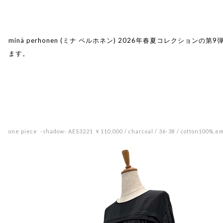
minä perhonen (ミナ ペルホネン) 2026年春夏コレクションの第9
ます。
one piece -shadow- AES3221 ￥110,000 / charcoal / 36-38 / cotton100%,e