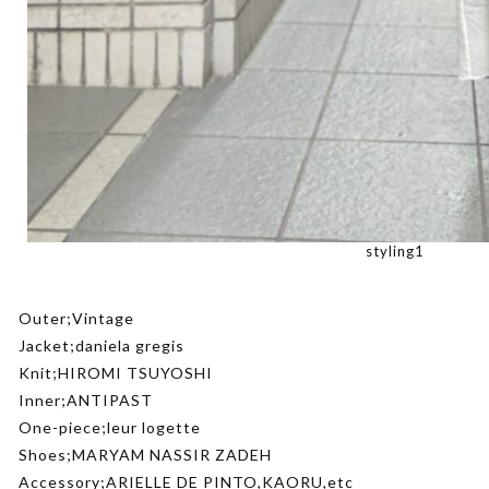
styling1
Outer;Vintage
Jacket;daniela gregis
Knit;HIROMI TSUYOSHI
Inner;ANTIPAST
One-piece;leur logette
Shoes;MARYAM NASSIR ZADEH
Accessory;ARIELLE DE PINTO,KAORU,etc