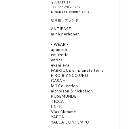
イスEAST 2F
TEL 011-209-5252
E-mail antie@burnish.jp
取り扱いブランド
ANTIPAST
minä perhonen
- WEAR -
apuntob
emic:etic
enrica
evam eva
FABRIQUÉ en planète terre
FIRO BIANCO UNO
GASA＊
Mii Collection
nicholson & nicholson
ROSEMUNDE
TICCA
UNFIL
Vlas Blomme
YAECA
YAECA CONTEMPO