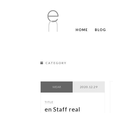
HOME
BLOG
CATEGORY
NEWS
COLUMN
RECRUIT
WEAR
2020.12.29
en Staff real