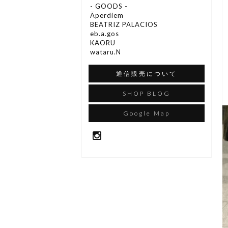
- GOODS -
Äperdiem
BEATRIZ PALACIOS
eb.a.gos
KAORU
wataru.N
通信販売について
SHOP BLOG
Google Map