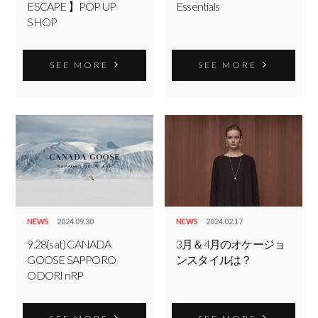
ESCAPE 】POP UP
Essentials
SHOP
SEE MORE
SEE MORE
NEWS
2024.09.30
NEWS
2024.02.17
9.28(sat) CANADA
3月＆4月のオケージョ
GOOSE SAPPORO
ンスタイルは？
ODORI nRP