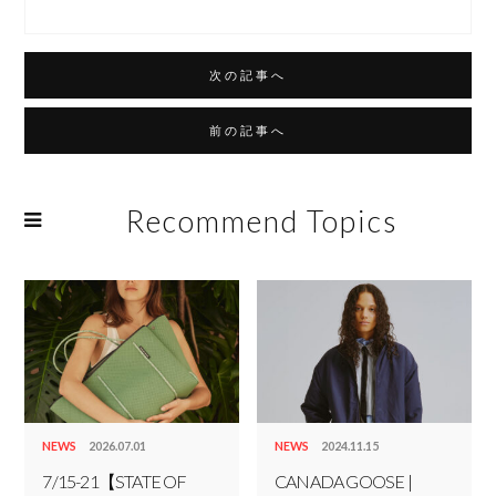
次の記事へ
前の記事へ
Recommend Topics
NEWS
COLUMN
RECRUIT
NEWS
2026.07.01
NEWS
2024.11.15
7/15-21【STATE OF
CANADA GOOSE |