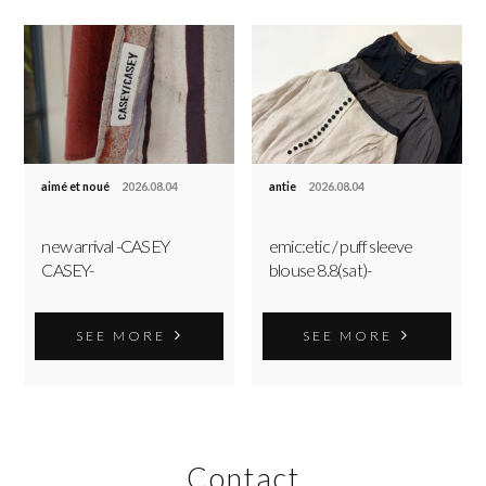
aimé et noué
2026.08.04
antie
2026.08.04
new arrival -CASEY
emic:etic / puff sleeve
CASEY-
blouse 8.8(sat)-
SEE MORE
SEE MORE
Contact