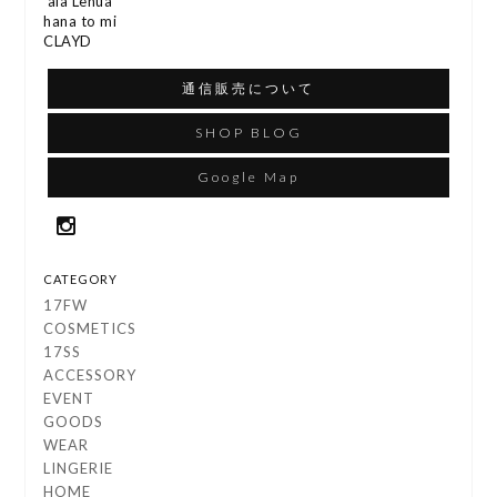
‘ala Lehua
hana to mi
CLAYD
通信販売について
SHOP BLOG
Google Map
CATEGORY
17FW
COSMETICS
17SS
ACCESSORY
EVENT
GOODS
WEAR
LINGERIE
HOME