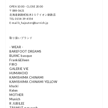
OPEN 10:00 - CLOSE 20:00
〒088-0621
北海道釧路町桂木1-1-7 イオン釧路店
TEL 0154-39-4554
E-mail k_hajouter@burnish.jp
取り扱いブランド
- WEAR -
BAREFOOT DREAMS
BLANC basque
Frank&Eileen
FIRO
GALERIE VIE
HUMANOID
KAMISHIMA CHINAMI
KAMISHIMA CHINAMI YELLOW
kha:ki
Kelen
MOTHER
Munich
R JUBILEE
TRANSIT par-such