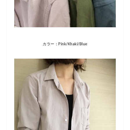
カラー：Pink/Khaki/Blue