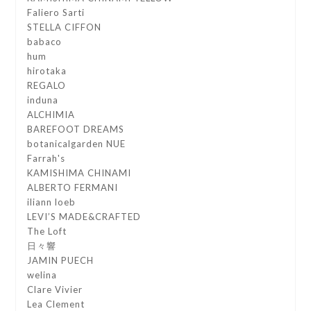
Faliero Sarti
STELLA CIFFON
babaco
hum
hirotaka
REGALO
induna
ALCHIMIA
BAREFOOT DREAMS
botanicalgarden NUE
Farrah's
KAMISHIMA CHINAMI
ALBERTO FERMANI
iliann loeb
LEVI’S MADE&CRAFTED
The Loft
日々響
JAMIN PUECH
welina
Clare Vivier
Lea Clement