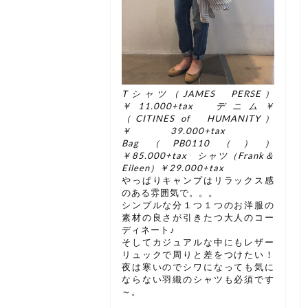
Tシャツ（JAMES PERSE）
￥11.000+tax デニム￥
（CITINES of HUMANITY）
￥39.000+tax
Bag（PB0110（））
￥85.000+tax シャツ（Frank＆
Eileen）￥29.000+tax
やっぱりキャンプはリラックス感
のある雰囲気で。。。
シンプルな分１つ１つのお洋服の
素材の良さが引きたつ大人のコー
ディネート♪
そしてカジュアルな中にもレザー
リュックで周りと差をつけたい！
夜は寒いのでシワになっても気に
ならない羽織のシャツも必須です
～。