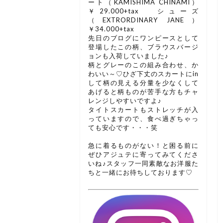
ート（KAMISHIMA CHINAMI）
￥29.000+tax シューズ
（EXTRORDINARY JANE）
￥34.000+tax
先日のブログにワンピースとして
登場したこの柄、ブラウスバージ
ョンも入荷していました♪
柄とグレーのこの組み合わせ、か
わいい～♡ひざ下丈のスカートにin
して柄の見える分量を少なくして
あげると柄ものが苦手な方もチャ
レンジしやすいですよ♪
タイトスカートもストレッチが入
っていますので、食べ過ぎちゃっ
ても安心です・・・笑
急に着るものがない！と困る前に
ぜひアジュテに寄ってみてくださ
いね♪スタッフ一同素敵なお洋服た
ちと一緒にお待ちしております♡