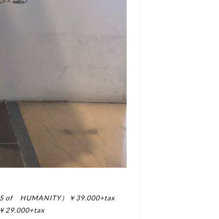
 of HUMANITY）￥39.000+tax
29.000+tax