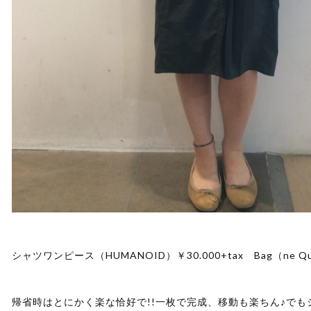
シャツワンピース（HUMANOID）￥30.000+tax Bag（ne Quitt
帰省時はとにかく楽な恰好で!!一枚で完成、移動も楽ちん♪で