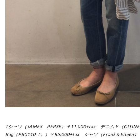
Tシャツ（JAMES PERSE）￥11.000+tax デニム￥（CITINES
Bag（PB0110（））￥85.000+tax シャツ（Frank＆Eileen）￥