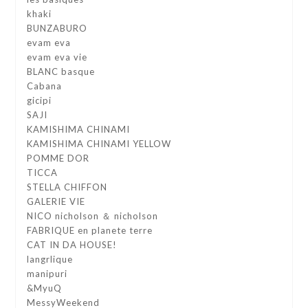
khaki
BUNZABURO
evam eva
evam eva vie
BLANC basque
Cabana
gicipi
SAJI
KAMISHIMA CHINAMI
KAMISHIMA CHINAMI YELLOW
POMME DOR
TICCA
STELLA CHIFFON
GALERIE VIE
NICO nicholson ＆ nicholson
FABRIQUE en planete terre
CAT IN DA HOUSE!
langrlique
manipuri
&MyuQ
MessyWeekend