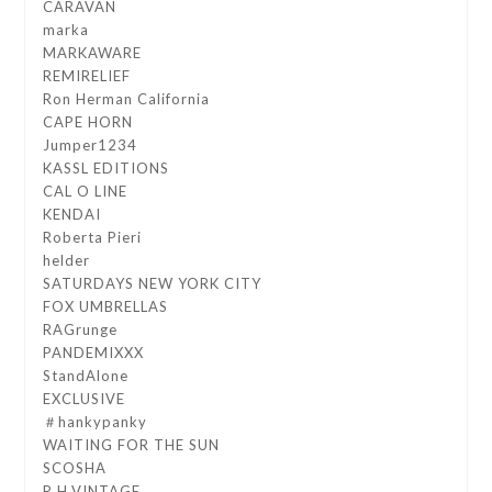
CARAVAN
marka
MARKAWARE
REMIRELIEF
Ron Herman California
CAPE HORN
Jumper1234
KASSL EDITIONS
CAL O LINE
KENDAI
Roberta Pieri
helder
SATURDAYS NEW YORK CITY
FOX UMBRELLAS
RAGrunge
PANDEMIXXX
StandAlone
EXCLUSIVE
＃hankypanky
WAITING FOR THE SUN
SCOSHA
R.H.VINTAGE