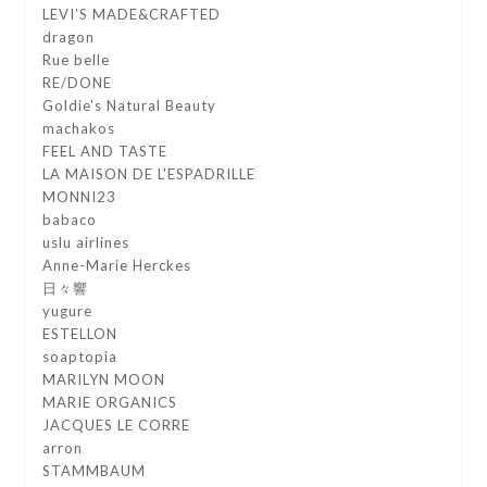
LEVI’S MADE&CRAFTED
dragon
Rue belle
RE/DONE
Goldie's Natural Beauty
machakos
FEEL AND TASTE
LA MAISON DE L'ESPADRILLE
MONNI23
babaco
uslu airlines
Anne-Marie Herckes
日々響
yugure
ESTELLON
soaptopia
MARILYN MOON
MARIE ORGANICS
JACQUES LE CORRE
arron
STAMMBAUM