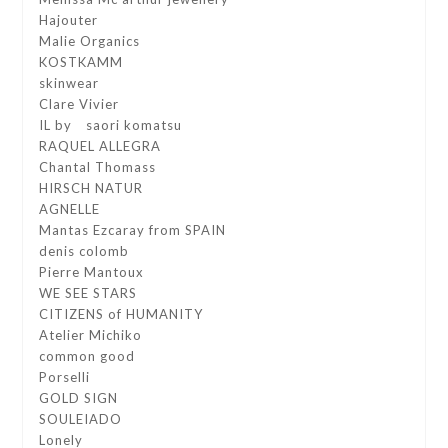
Hajouter
Malie Organics
KOSTKAMM
skinwear
Clare Vivier
IL by saori komatsu
RAQUEL ALLEGRA
Chantal Thomass
HIRSCH NATUR
AGNELLE
Mantas Ezcaray from SPAIN
denis colomb
Pierre Mantoux
WE SEE STARS
CITIZENS of HUMANITY
Atelier Michiko
common good
Porselli
GOLD SIGN
SOULEIADO
Lonely