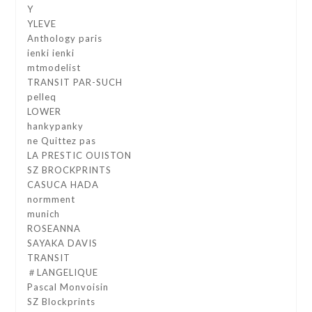
Y
YLEVE
Anthology paris
ienki ienki
mtmodelist
TRANSIT PAR-SUCH
pelleq
LOWER
hankypanky
ne Quittez pas
LA PRESTIC OUISTON
SZ BROCKPRINTS
CASUCA HADA
normment
munich
ROSEANNA
SAYAKA DAVIS
TRANSIT
＃LANGELIQUE
Pascal Monvoisin
SZ Blockprints