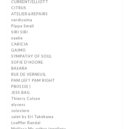
CURRENT/ELLIOTT
CITRUS
ATELIER＆REPAIRS
verdissima
Pippa Small
SIRI SIRI
naelie
CARICIA
GAIMO
SYMPATHY OF SOUL
SOFIE D’HOORE
BASARA
RUE DE VERNEUIL
PAM LEFT PAM RIGHT
PB0110( )
JESS BAG
Thierry Colson
elysess
soloviere
salet by Eri Takekawa
Loeffler Randal
Mellissa Mc arthur jewellery