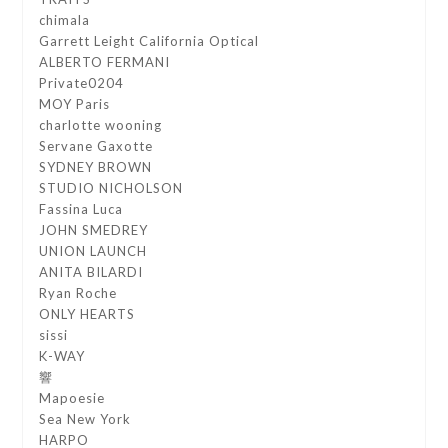
chimala
Garrett Leight California Optical
ALBERTO FERMANI
Private0204
MOY Paris
charlotte wooning
Servane Gaxotte
SYDNEY BROWN
STUDIO NICHOLSON
Fassina Luca
JOHN SMEDREY
UNION LAUNCH
ANITA BILARDI
Ryan Roche
ONLY HEARTS
sissi
K-WAY
響
Mapoesie
Sea New York
HARPO