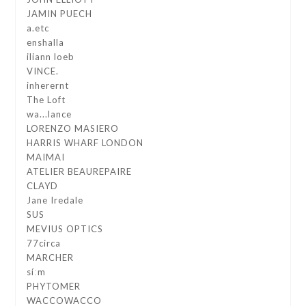
JAMIN PUECH
a.etc
enshalla
iliann loeb
VINCE.
inherernt
The Loft
wa...lance
LORENZO MASIERO
HARRIS WHARF LONDON
MAIMAI
ATELIER BEAUREPAIRE
CLAYD
Jane Iredale
SUS
MEVIUS OPTICS
77circa
MARCHER
síːm
PHYTOMER
WACCOWACCO