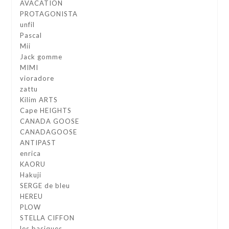
AVACATION
PROTAGONISTA
unfil
Pascal
Mii
Jack gomme
MIMI
vioradore
zattu
Kilim ARTS
Cape HEIGHTS
CANADA GOOSE
CANADAGOOSE
ANTIPAST
enrica
KAORU
Hakuji
SERGE de bleu
HEREU
PLOW
STELLA CIFFON
les basiques