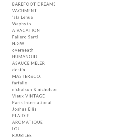
BAREFOOT DREAMS
VACHMENT
'ala Lehua
Waphyto
A VACATION
Faliero Sarti
N.GW
overneath
HUMANOID
ASAUCE MELER
destin
MASTER&CO.
farfalle
nicholson & nicholson
Vieux VINTAGE
Paris International
Joshua Ellis
PLAIDIE
AROMATIQUE
LOU
RJUBILEE