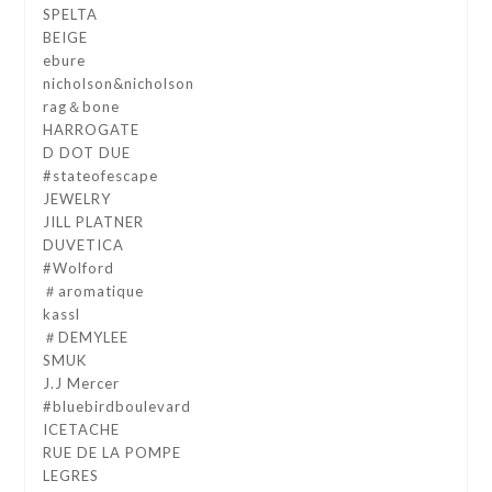
SPELTA
BEIGE
ebure
nicholson&nicholson
rag＆bone
HARROGATE
D DOT DUE
#stateofescape
JEWELRY
JILL PLATNER
DUVETICA
#Wolford
＃aromatique
kassl
＃DEMYLEE
SMUK
J.J Mercer
#bluebirdboulevard
ICETACHE
RUE DE LA POMPE
LEGRES