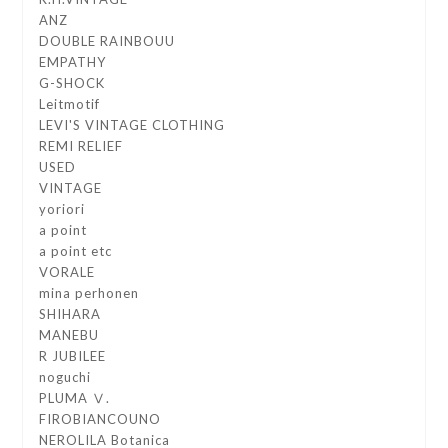
ANZ
DOUBLE RAINBOUU
EMPATHY
G-SHOCK
Leitmotif
LEVI'S VINTAGE CLOTHING
REMI RELIEF
USED
VINTAGE
yoriori
a point
a point etc
VORALE
mina perhonen
SHIHARA
MANEBU
R JUBILEE
noguchi
PLUMA Ⅴ.
FIROBIANCOUNO
NEROLILA Botanica