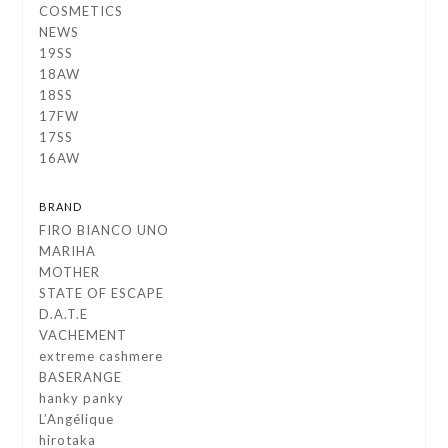
COSMETICS
NEWS
19SS
18AW
18SS
17FW
17SS
16AW
BRAND
FIRO BIANCO UNO
MARIHA
MOTHER
STATE OF ESCAPE
D.A.T.E
VACHEMENT
extreme cashmere
BASERANGE
hanky panky
L’Angélique
hirotaka