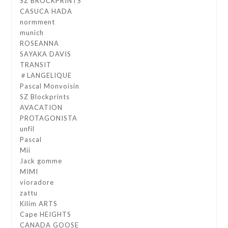
SZ BROCKPRINTS
CASUCA HADA
normment
munich
ROSEANNA
SAYAKA DAVIS
TRANSIT
＃LANGELIQUE
Pascal Monvoisin
SZ Blockprints
AVACATION
PROTAGONISTA
unfil
Pascal
Mii
Jack gomme
MIMI
vioradore
zattu
Kilim ARTS
Cape HEIGHTS
CANADA GOOSE