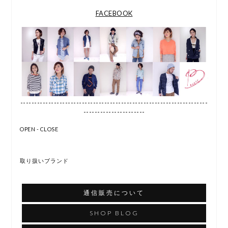
FACEBOOK
-------------------------------------------------------------------
----------------------
OPEN - CLOSE
取り扱いブランド
通信販売について
SHOP BLOG