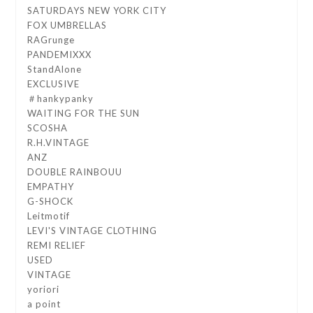
SATURDAYS NEW YORK CITY
FOX UMBRELLAS
RAGrunge
PANDEMIXXX
StandAlone
EXCLUSIVE
＃hankypanky
WAITING FOR THE SUN
SCOSHA
R.H.VINTAGE
ANZ
DOUBLE RAINBOUU
EMPATHY
G-SHOCK
Leitmotif
LEVI'S VINTAGE CLOTHING
REMI RELIEF
USED
VINTAGE
yoriori
a point