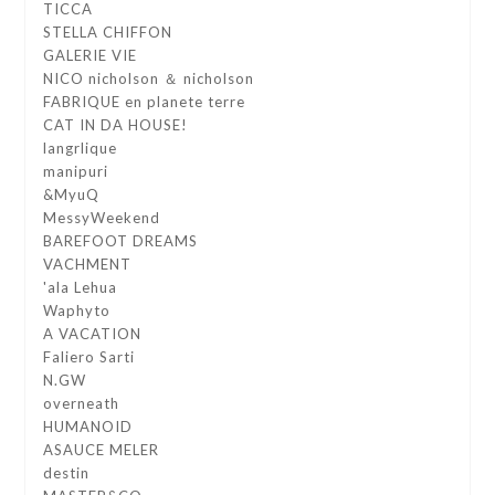
TICCA
STELLA CHIFFON
GALERIE VIE
NICO nicholson ＆ nicholson
FABRIQUE en planete terre
CAT IN DA HOUSE!
langrlique
manipuri
&MyuQ
MessyWeekend
BAREFOOT DREAMS
VACHMENT
'ala Lehua
Waphyto
A VACATION
Faliero Sarti
N.GW
overneath
HUMANOID
ASAUCE MELER
destin