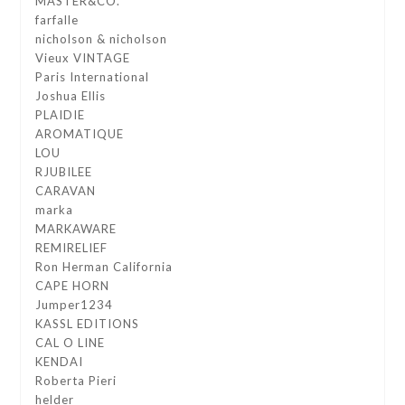
MASTER&CO.
farfalle
nicholson & nicholson
Vieux VINTAGE
Paris International
Joshua Ellis
PLAIDIE
AROMATIQUE
LOU
RJUBILEE
CARAVAN
marka
MARKAWARE
REMIRELIEF
Ron Herman California
CAPE HORN
Jumper1234
KASSL EDITIONS
CAL O LINE
KENDAI
Roberta Pieri
helder