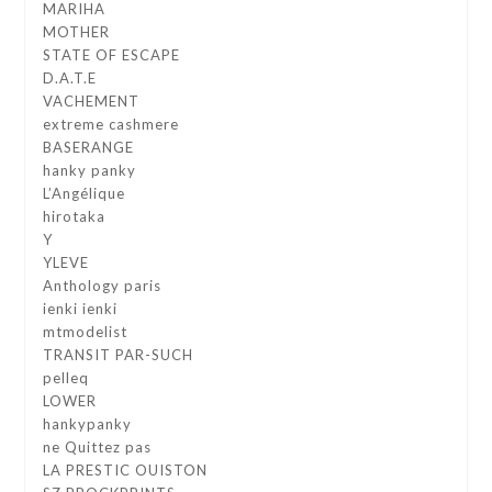
MARIHA
MOTHER
STATE OF ESCAPE
D.A.T.E
VACHEMENT
extreme cashmere
BASERANGE
hanky panky
L’Angélique
hirotaka
Y
YLEVE
Anthology paris
ienki ienki
mtmodelist
TRANSIT PAR-SUCH
pelleq
LOWER
hankypanky
ne Quittez pas
LA PRESTIC OUISTON